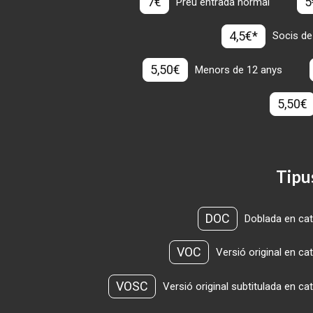
7€
5
Preu entrada normal
4,5€*
Socis de
5,50€
Menors de 12 anys
5,50€
Tipu
DOC
Doblada en cat
VOC
Versió original en ca
VOSC
Versió original subtitulada en ca