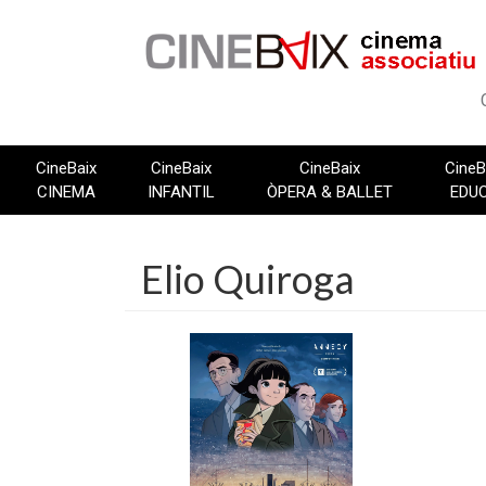
Vés
al
contingut
CineBaix
CineBaix
CineBaix
CineB
CINEMA
INFANTIL
ÒPERA & BALLET
EDU
Elio Quiroga