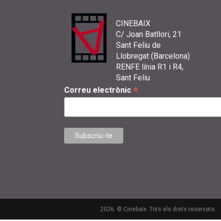
CINEBAIX
C/ Joan Batllori, 21
Sant Feliu de
Llobregat (Barcelona)
RENFE línia R1 i R4,
Sant Feliu
*
Correu electrònic
2026. © Cinebaix. Tots els drets reservats.