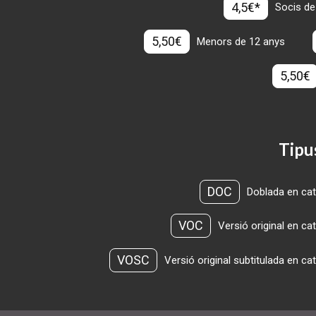
4,5€*
Socis de
5,50€
Menors de 12 anys
5,50€
Tipu
DOC
Doblada en cat
VOC
Versió original en ca
VOSC
Versió original subtitulada en ca