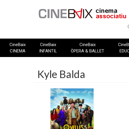
Vés
al
contingut
CineBaix
CineBaix
CineBaix
CineB
CINEMA
INFANTIL
ÒPERA & BALLET
EDU
Kyle Balda