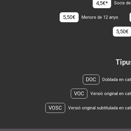
4,5€*
Socis de
5,50€
Menors de 12 anys
5,50€
Tipu
DOC
Doblada en cat
VOC
Versió original en ca
VOSC
Versió original subtitulada en ca