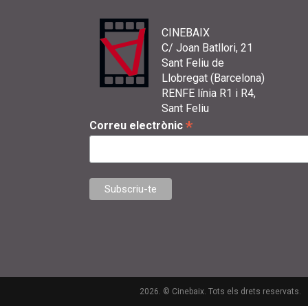
CINEBAIX
C/ Joan Batllori, 21
Sant Feliu de
Llobregat (Barcelona)
RENFE línia R1 i R4,
Sant Feliu
*
Correu electrònic
2026. © Cinebaix. Tots els drets reservats.