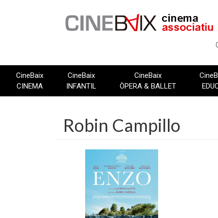
Vés
al
contingut
CineBaix
CineBaix
CineBaix
CineB
CINEMA
INFANTIL
ÒPERA & BALLET
EDU
Robin Campillo