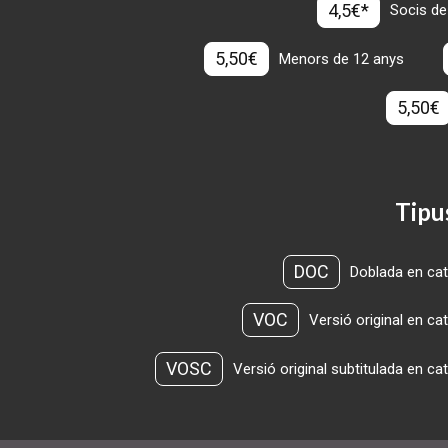
4,5€*
Socis de
5,50€
Menors de 12 anys
5,50€
Tipu
DOC
Doblada en cat
VOC
Versió original en ca
VOSC
Versió original subtitulada en ca