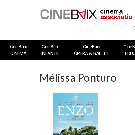
Vés
al
contingut
CineBaix
CineBaix
CineBaix
CineB
CINEMA
INFANTIL
ÒPERA & BALLET
EDU
Mélissa Ponturo