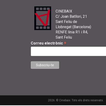
CINEBAIX
C/ Joan Batllori, 21
Sant Feliu de
Llobregat (Barcelona)
RENFE línia R1 i R4,
Sant Feliu
*
Correu electrònic
2026. © Cinebaix. Tots els drets reservats.