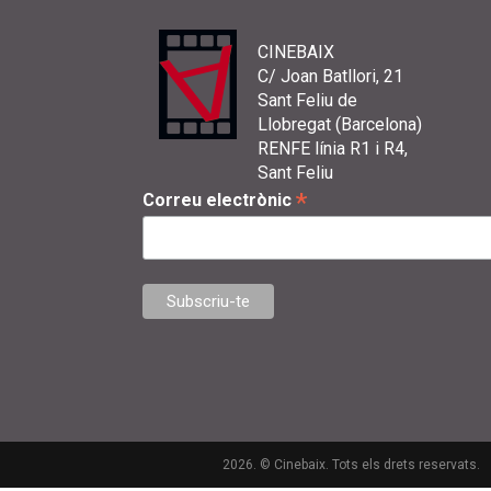
CINEBAIX
C/ Joan Batllori, 21
Sant Feliu de
Llobregat (Barcelona)
RENFE línia R1 i R4,
Sant Feliu
*
Correu electrònic
2026. © Cinebaix. Tots els drets reservats.