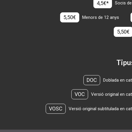
4,5€*
Socis de
5,50€
Menors de 12 anys
5,50€
Tipu
DOC
Doblada en cat
VOC
Versió original en ca
VOSC
Versió original subtitulada en ca