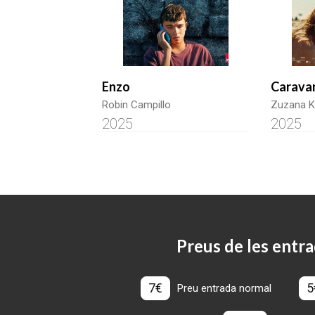
Enzo
Carava
Robin Campillo
Zuzana K
2025
2025
Preus de les entra
7€
5
Preu entrada normal