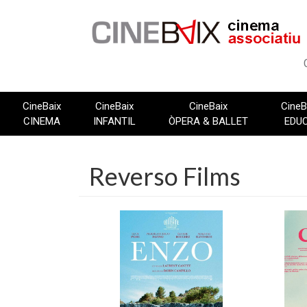
Vés
al
contingut
CineBaix
CineBaix
CineBaix
CineB
CINEMA
INFANTIL
ÒPERA & BALLET
EDU
Reverso Films