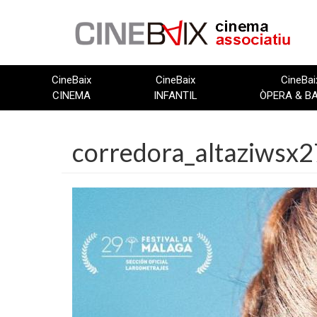
Vés
al
contingut
CineBaix
CineBaix
CineBai
CINEMA
INFANTIL
ÒPERA & B
corredora_altaziwsx2