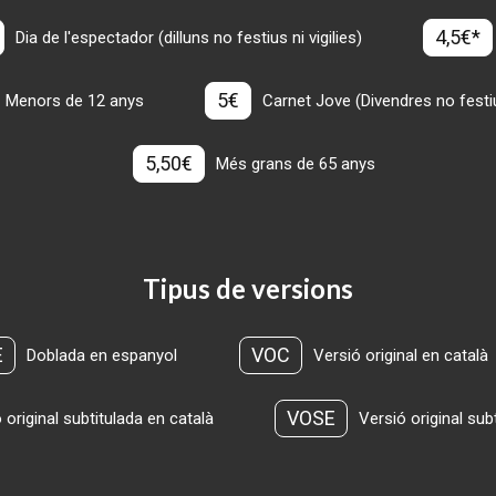
4,5€*
Dia de l'espectador (dilluns no festius ni vigilies)
5€
Menors de 12 anys
Carnet Jove (Divendres no festius
5,50€
Més grans de 65 anys
Tipus de versions
E
VOC
Doblada en espanyol
Versió original en català
VOSE
 original subtitulada en català
Versió original sub