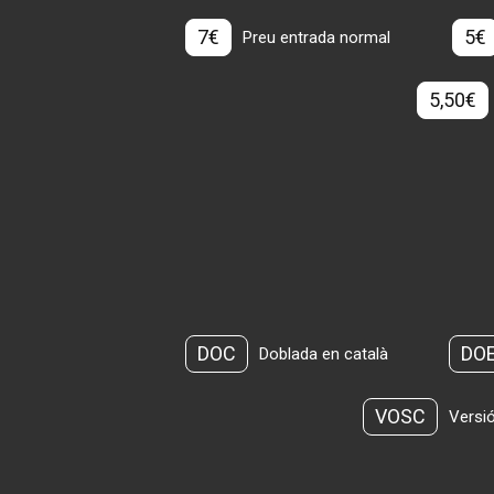
7€
5€
Preu entrada normal
5,50€
DOC
DO
Doblada en català
VOSC
Versió