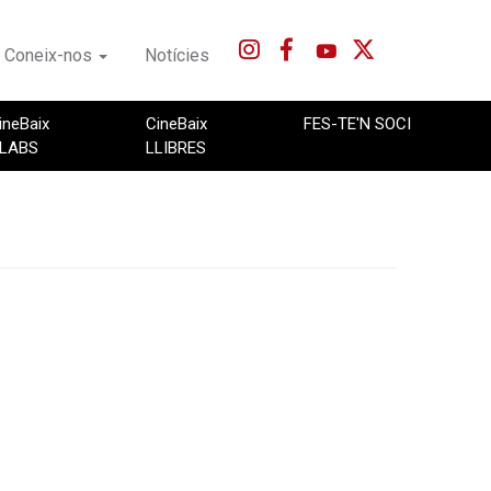
Coneix-nos
Notícies
ineBaix
CineBaix
FES-TE'N SOCI
LABS
LLIBRES