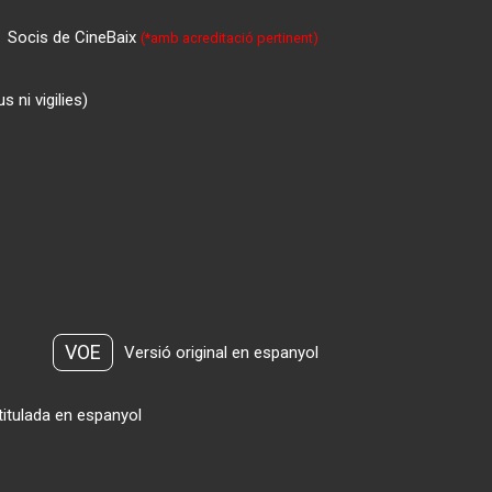
Socis de CineBaix
(*amb acreditació pertinent)
 ni vigilies)
VOE
Versió original en espanyol
titulada en espanyol