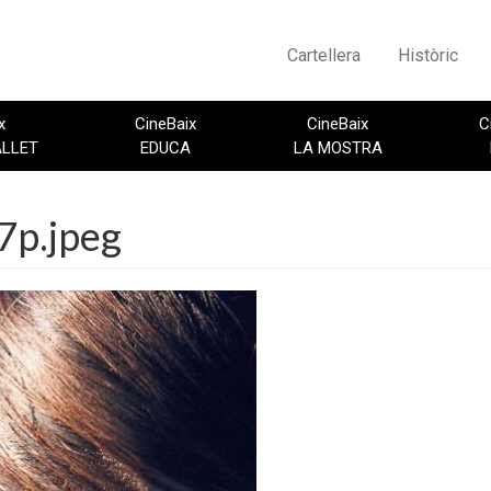
Cartellera
Històric
x
CineBaix
CineBaix
C
ALLET
EDUCA
LA MOSTRA
7p.jpeg