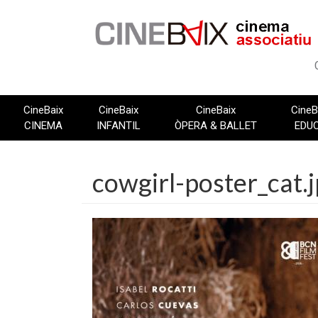
Vés
al
contingut
CineBaix
CineBaix
CineBaix
CineB
CINEMA
INFANTIL
ÒPERA & BALLET
EDU
cowgirl-poster_cat.