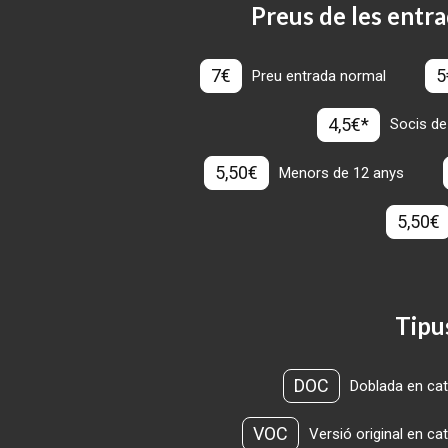
Preus de les entra
7€
5
Preu entrada normal
4,5€*
Socis de
5,50€
Menors de 12 anys
5,50€
Tipu
DOC
Doblada en cat
VOC
Versió original en ca