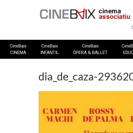
Vés
al
contingut
CineBaix
CineBaix
CineBaix
CineB
CINEMA
INFANTIL
ÒPERA & BALLET
EDU
dia_de_caza-293620