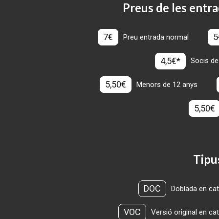
Preus de les entra
7€
5
Preu entrada normal
4,5€*
Socis de
5,50€
Menors de 12 anys
5,50€
Tipu
DOC
Doblada en cat
VOC
Versió original en ca