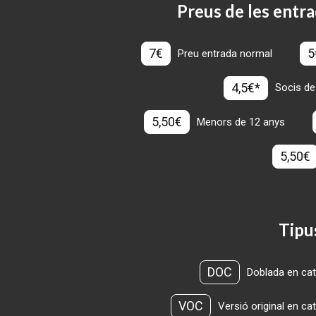
Preus de les entra
7€
5
Preu entrada normal
4,5€*
Socis de
5,50€
Menors de 12 anys
5,50€
Tipu
DOC
Doblada en cat
VOC
Versió original en ca