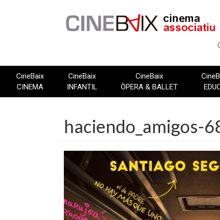
Vés
al
contingut
CineBaix
CineBaix
CineBaix
CineB
CINEMA
INFANTIL
ÒPERA & BALLET
EDU
haciendo_amigos-6