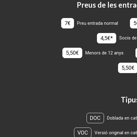
Preus de les entra
7€
5
Preu entrada normal
4,5€*
Socis de
5,50€
Menors de 12 anys
5,50€
Tipu
DOC
Doblada en cat
VOC
Versió original en ca