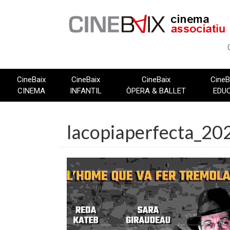
Vés
al
contingut
CineBaix
CineBaix
CineBaix
CineB
CINEMA
INFANTIL
ÒPERA & BALLET
EDU
lacopiaperfecta_20