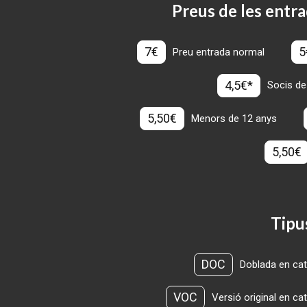
Preus de les entra
7€
5
Preu entrada normal
4,5€*
Socis de
5,50€
Menors de 12 anys
5,50€
Tipu
DOC
Doblada en cat
VOC
Versió original en ca