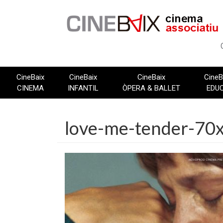
Vés
al
contingut
CineBaix
CineBaix
CineBaix
CineB
CINEMA
INFANTIL
ÒPERA & BALLET
EDU
love-me-tender-70x