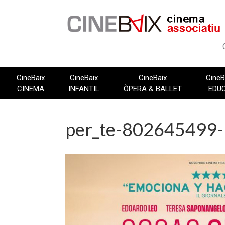
Vés
al
contingut
CineBaix
CineBaix
CineBaix
CineB
CINEMA
INFANTIL
ÒPERA & BALLET
EDU
per_te-802645499-l