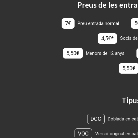
Preus de les entra
7€
5
Preu entrada normal
4,5€*
Socis de
5,50€
Menors de 12 anys
5,50€
Tipu
DOC
Doblada en cat
VOC
Versió original en ca