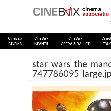
Vés
al
contingut
CineBaix
CineBaix
CineBaix
CineB
CINEMA
INFANTIL
ÒPERA & BALLET
EDU
star_wars_the_mand
747786095-large.j