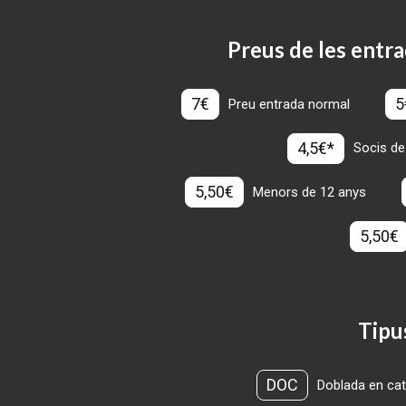
Preus de les entra
7€
5
Preu entrada normal
4,5€*
Socis de
5,50€
Menors de 12 anys
5,50€
Tipu
DOC
Doblada en cat