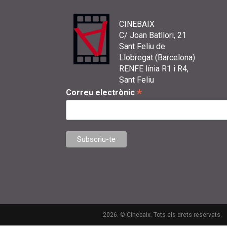
CINEBAIX
C/ Joan Batllori, 21
Sant Feliu de
Llobregat (Barcelona)
RENFE línia R1 i R4,
Sant Feliu
*
Correu electrònic
2026. © Cinebaix. Tots els drets reservats.