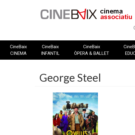
Vés
al
contingut
CineBaix
CineBaix
CineBaix
CineB
CINEMA
INFANTIL
ÒPERA & BALLET
EDU
George Steel