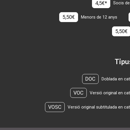
4,5€*
Socis de
5,50€
Menors de 12 anys
5,50€
Tipu
DOC
Doblada en cat
VOC
Versió original en ca
VOSC
Versió original subtitulada en ca