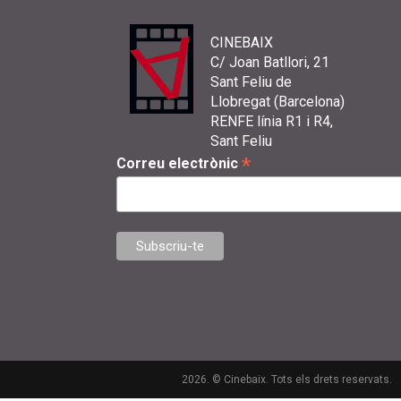
CINEBAIX
C/ Joan Batllori, 21
Sant Feliu de
Llobregat (Barcelona)
RENFE línia R1 i R4,
Sant Feliu
*
Correu electrònic
2026. © Cinebaix. Tots els drets reservats.