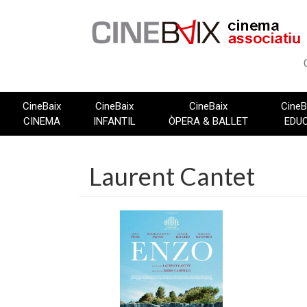
Vés
al
contingut
CineBaix
CineBaix
CineBaix
CineB
CINEMA
INFANTIL
ÒPERA & BALLET
EDU
Laurent Cantet