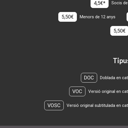
4,5€*
Socis de
5,50€
Menors de 12 anys
5,50€
Tipu
DOC
Doblada en cat
VOC
Versió original en ca
VOSC
Versió original subtitulada en ca