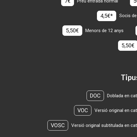
7€
5
Preu entrada normal
4,5€*
Socis de
5,50€
Menors de 12 anys
5,50€
Tipu
DOC
Doblada en cat
VOC
Versió original en ca
VOSC
Versió original subtitulada en ca