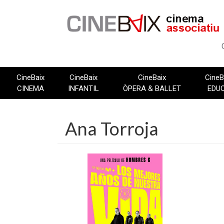
Vés
al
contingut
CineBaix
CineBaix
CineBaix
CineB
CINEMA
INFANTIL
ÒPERA & BALLET
EDU
Ana Torroja