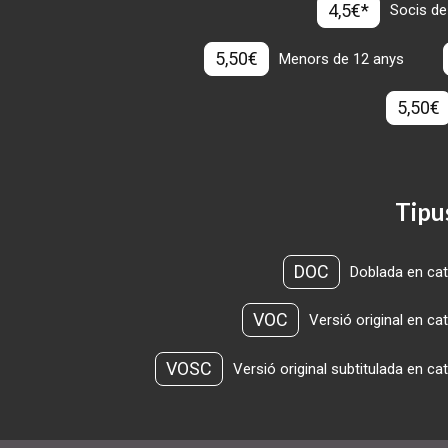
4,5€*
Socis de
5,50€
Menors de 12 anys
5,50€
Tipu
DOC
Doblada en cat
VOC
Versió original en ca
VOSC
Versió original subtitulada en ca