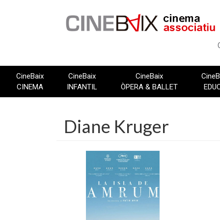
Vés
al
contingut
CineBaix
CineBaix
CineBaix
CineB
CINEMA
INFANTIL
ÒPERA & BALLET
EDU
Diane Kruger