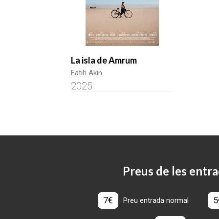
La isla de Amrum
Fatih Akin
2025
Preus de les entra
7€
5
Preu entrada normal