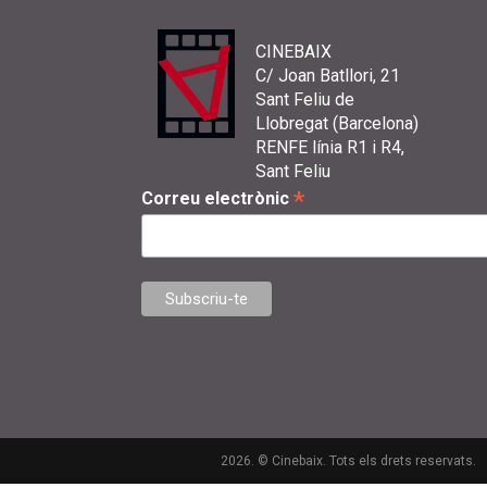
CINEBAIX
C/ Joan Batllori, 21
Sant Feliu de
Llobregat (Barcelona)
RENFE línia R1 i R4,
Sant Feliu
*
Correu electrònic
2026. © Cinebaix. Tots els drets reservats.