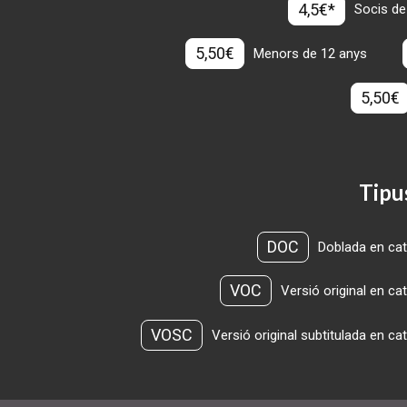
4,5€*
Socis de
5,50€
Menors de 12 anys
5,50€
Tipu
DOC
Doblada en cat
VOC
Versió original en ca
VOSC
Versió original subtitulada en ca