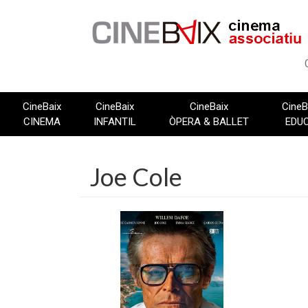
Vés
al
contingut
CineBaix
CineBaix
CineBaix
CineB
CINEMA
INFANTIL
ÒPERA & BALLET
EDU
Joe Cole