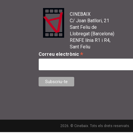
CINEBAIX
C/ Joan Batllori, 21
Sant Feliu de
Llobregat (Barcelona)
RENFE línia R1 i R4,
Sant Feliu
*
Correu electrònic
2026. © Cinebaix. Tots els drets reservats.