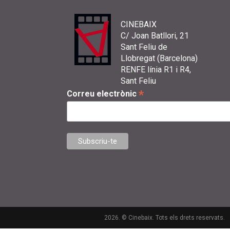
CINEBAIX
C/ Joan Batllori, 21
Sant Feliu de
Llobregat (Barcelona)
RENFE línia R1 i R4,
Sant Feliu
*
Correu electrònic
2026. © Cinebaix. Tots els drets reservats.