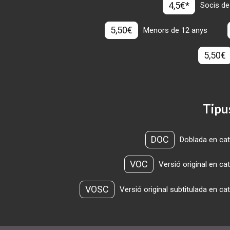
4,5€*
Socis de
5,50€
Menors de 12 anys
5,50€
Tipu
DOC
Doblada en cat
VOC
Versió original en ca
VOSC
Versió original subtitulada en ca