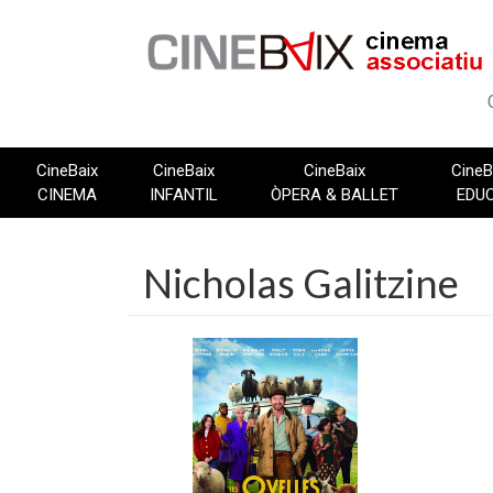
Vés
al
contingut
CineBaix
CineBaix
CineBaix
CineB
CINEMA
INFANTIL
ÒPERA & BALLET
EDU
Nicholas Galitzine