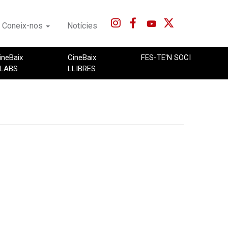
Coneix-nos
Notícies
ineBaix
CineBaix
FES-TE'N SOCI
LABS
LLIBRES