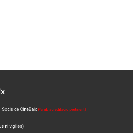
ix
Socis de CineBaix
(*amb acreditació pertinent)
 ni vigilies)