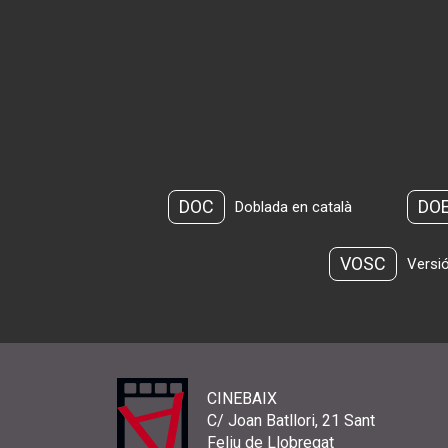
DOC
DO
Doblada en català
VOSC
Versió
CINEBAIX
C/ Joan Batllori, 21 Sant
Feliu de Llobregat