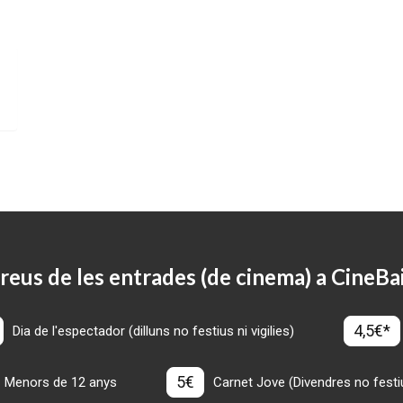
reus de les entrades (de cinema) a CineBa
4,5€*
Dia de l'espectador (dilluns no festius ni vigilies)
5€
Menors de 12 anys
Carnet Jove (Divendres no festius