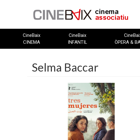
Vés
al
contingut
CineBaix
CineBaix
CineBai
CINEMA
INFANTIL
ÒPERA & B
Selma Baccar