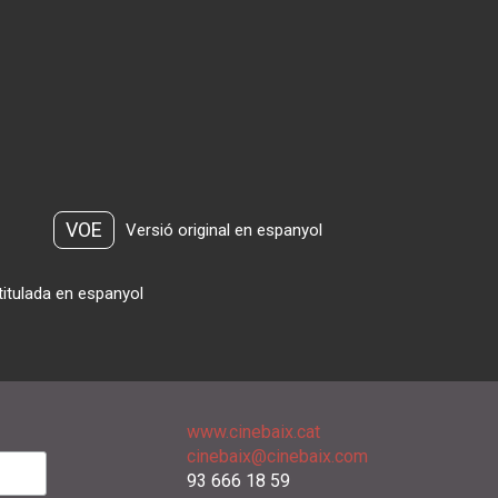
VOE
Versió original en espanyol
titulada en espanyol
www.cinebaix.cat
cinebaix@cinebaix.com
93 666 18 59