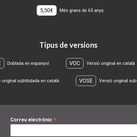
5,50€
Més grans de 65 anys
Tipus de versions
E
VOC
Doblada en espanyol
Versió original en català
VOSE
 original subtitulada en català
Versió original sub
*
Correu electrònic