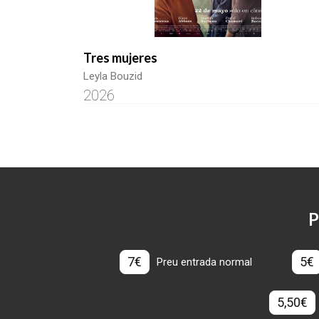
Tres mujeres
Leyla Bouzid
2026
P
7€
5€
Preu entrada normal
5,50€