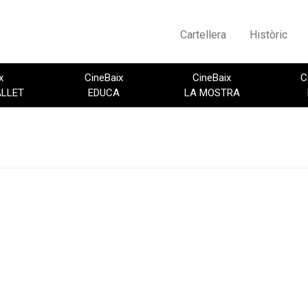
Cartellera
Històric
x
CineBaix
CineBaix
C
ALLET
EDUCA
LA MOSTRA