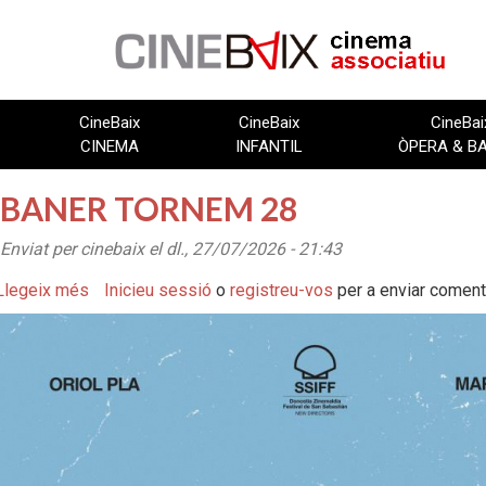
Vés
al
contingut
CineBaix
CineBaix
CineBai
CINEMA
INFANTIL
ÒPERA & B
BANER TORNEM 28
Enviat per
cinebaix
el dl., 27/07/2026 - 21:43
Llegeix més
sobre
Inicieu sessió
o
registreu-vos
per a enviar coment
BANER
TORNEM
28