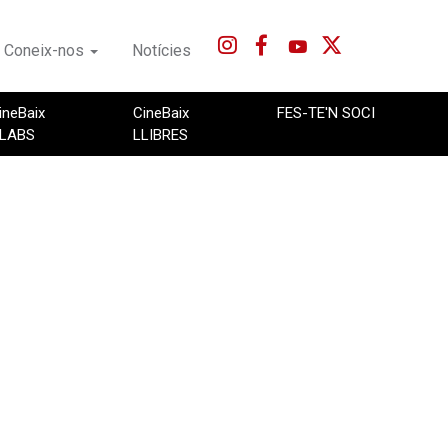
Coneix-nos
Notícies
ineBaix
CineBaix
FES-TE'N SOCI
LABS
LLIBRES