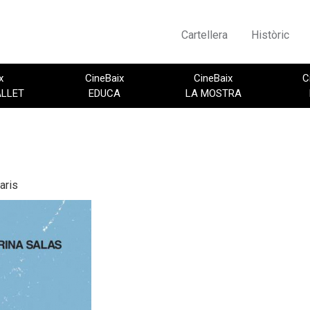
Cartellera
Històric
x
CineBaix
CineBaix
C
ALLET
EDUCA
LA MOSTRA
aris