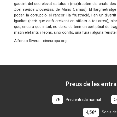
gaudint del seu elevat estatus i (mal)tracten els criats des d
Los santos inocentes
, de Mario Camus). El llargmetratge
poder, la corrupció, el rancor i la frustració, i en un diver
igualtat (però que està creixent en afiliats a tot arreu), 
que, encara que intuït, no deixa de tenir un cert pòsit de trag
matin elefants i lleons, sinó conills, una fura i alguna feristel
Alfonso Rivera - cineuropa.org
Preus de les entra
7€
5
Preu entrada normal
4,5€*
Socis de