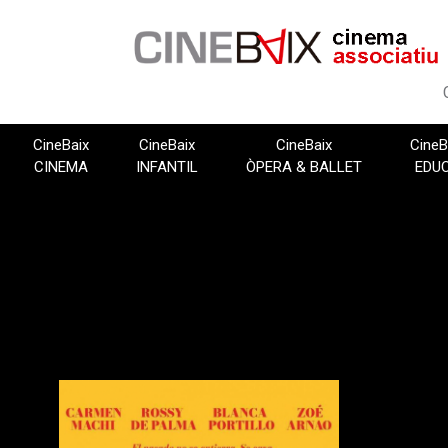
Vés
al
contingut
CineBaix
CineBaix
CineBaix
CineB
CINEMA
INFANTIL
ÒPERA & BALLET
EDU