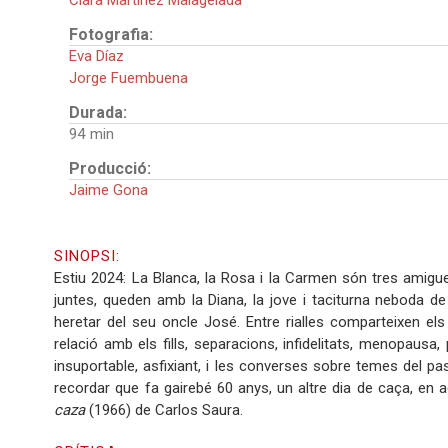
Clara Martínez Malagelada
Fotografia:
Eva Díaz
Jorge Fuembuena
Durada:
94
Producció:
Jaime Gona
SINOPSI:
Estiu 2024: La Blanca, la Rosa i la Carmen són tres amig
juntes, queden amb la Diana, la jove i taciturna neboda d
heretar del seu oncle José. Entre rialles comparteixen e
relació amb els fills, separacions, infidelitats, menopausa
insuportable, asfixiant, i les converses sobre temes del p
recordar que fa gairebé 60 anys, un altre dia de caça, en 
caza
(1966) de Carlos Saura.