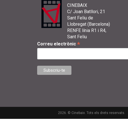
CINEBAIX
C/ Joan Batllori, 21
Sant Feliu de
Llobregat (Barcelona)
RENFE línia R1 i R4,
Sant Feliu
*
Correu electrònic
2026. © Cinebaix. Tots els drets reservats.