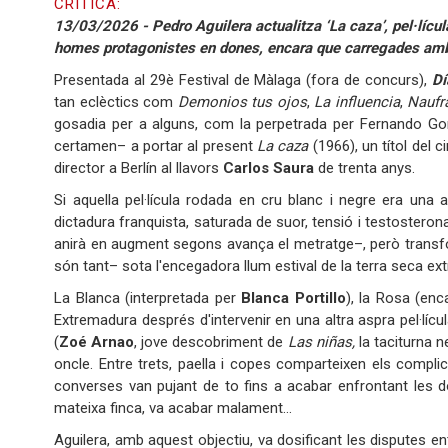
CRÍTICA:
13/03/2026 - Pedro Aguilera actualitza ‘La caza’, pel·lícu
homes protagonistes en dones, encara que carregades amb
Presentada al 29è Festival de Màlaga (fora de concurs),
Dí
tan eclèctics com
Demonios tus ojos
,
La influencia
,
Naufr
gosadia per a alguns, com la perpetrada per Fernando G
certamen– a portar al present
La caza
(1966), un títol del 
director a Berlín al llavors
Carlos Saura
de trenta anys.
Si aquella pel·lícula rodada en cru blanc i negre era una al
dictadura franquista, saturada de suor, tensió i testosteron
anirà en augment segons avança el metratge–, però transfo
són tant– sota l'encegadora llum estival de la terra seca e
La Blanca (interpretada per
Blanca Portillo
), la Rosa (en
Extremadura després d'intervenir en una altra aspra pel·lícul
(
Zoé Arnao
, jove descobriment de
Las niñas,
la taciturna n
oncle. Entre trets, paella i copes comparteixen els compli
converses van pujant de to fins a acabar enfrontant les d
mateixa finca, va acabar malament…
Aguilera, amb aquest objectiu, va dosificant les disputes en