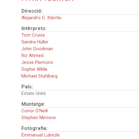
Direcció:
Alejandro G. Iñárritu
Intèrprets:
Tom Cruise
Sandra Hüller
John Goodman
Riz Ahmed
Jesse Plemons
Sophie Wilde
Michael Stuhlbarg
País:
Estats Units
Muntatge:
Conor O'Neill
Stephen Mirrione
Fotografia:
Emmanuel Lubezki