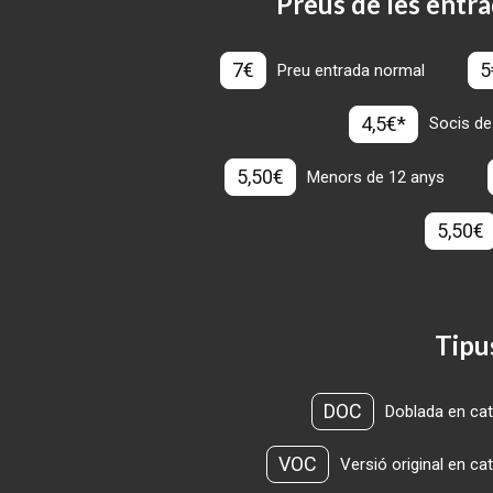
Preus de les entra
7€
5
Preu entrada normal
4,5€*
Socis de
5,50€
Menors de 12 anys
5,50€
Tipu
DOC
Doblada en cat
VOC
Versió original en ca