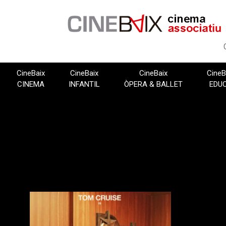
Vés
al
contingut
CineBaix
CineBaix
CineBaix
CineB
CINEMA
INFANTIL
ÒPERA & BALLET
EDU