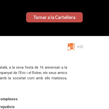
Tornar a la Cartellera
+12
talà, a la seva festa de 16 aniversari a la
nyat de l'Eric i el Rober, els seus amics
t amb la societat com amb ells mateixos,
 complexos:
rejudicis