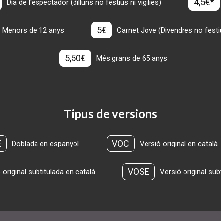
4,5€*
Dia de l'espectador (dilluns no festius ni vigilies)
5€
Menors de 12 anys
Carnet Jove (Divendres no festius
5,50€
Més grans de 65 anys
Tipus de versions
E
VOC
Doblada en espanyol
Versió original en català
VOSE
 original subtitulada en català
Versió original sub