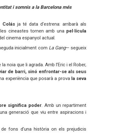
ntitat i somnis a la Barcelona més
z Colás
ja té data d'estrena: arribarà als
 les cineastes tornen amb una
pel·lícula
 del cinema espanyol actual.
eguda inicialment com
La Gang
— segueix
a noia que li agrada. Amb l’Eric i el Rober,
ar de barri, sinó enfrontar-se als seus
una experiència que posarà a prova
la seva
re significa poder
. Amb un repartiment
r una generació que viu entre aspiracions i
ó de fons d'una història on els prejudicis