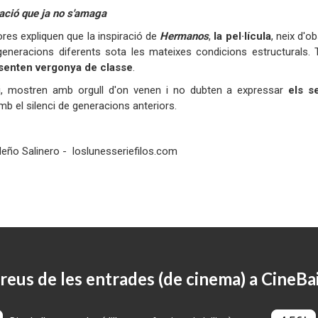
ació que ja no s'amaga
res expliquen que la inspiració de
Hermanos
,
la pel·lícula
, neix d'o
eneracions diferents sota les mateixes condicions estructurals. 
 senten vergonya de classe
.
ri, mostren amb orgull d'on venen i no dubten a expressar
els s
mb el silenci de generacions anteriors.
eño Salinero - loslunesseriefilos.com
reus de les entrades (de cinema) a CineBa