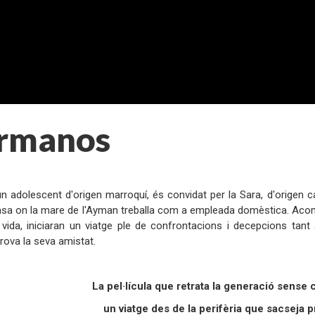
rmanos
:
n adolescent d'origen marroquí, és convidat per la Sara, d'origen ca
sa on la mare de l'Ayman treballa com a empleada domèstica. Acompa
 vida, iniciaran un viatge ple de confrontacions i decepcions tan
rova la seva amistat.
:
La pel·lícula que retrata la generació sense
un viatge des de la perifèria que sacseja p