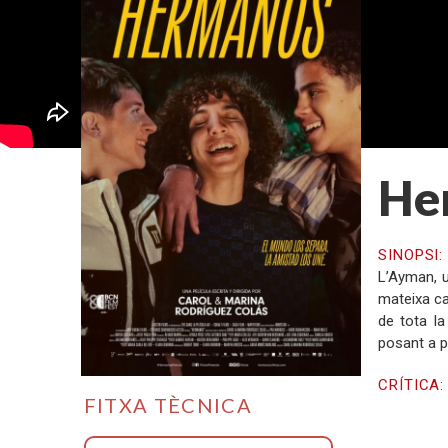
He
SINOPSI
L’Ayman, u
mateixa ca
de tota la
posant a p
CRÍTICA
FITXA TÈCNICA