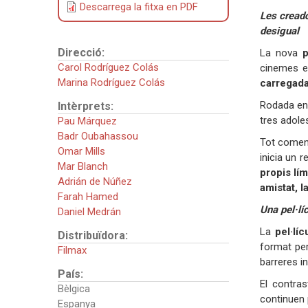
Descarrega la fitxa en PDF
Les cread
desigual
Direcció:
La nova
p
Carol Rodríguez Colás
cinemes el
Marina Rodríguez Colás
carregada 
Rodada entr
Intèrprets:
tres adole
Pau Márquez
Badr Oubahassou
Tot comença
Omar Mills
inicia un 
Mar Blanch
propis lím
Adrián de Núñez
amistat, l
Farah Hamed
Una pel·lí
Daniel Medrán
La
pel·lí
Distribuïdora:
format per
Filmax
barreres in
País:
El contras
Bèlgica
continuen 
Espanya