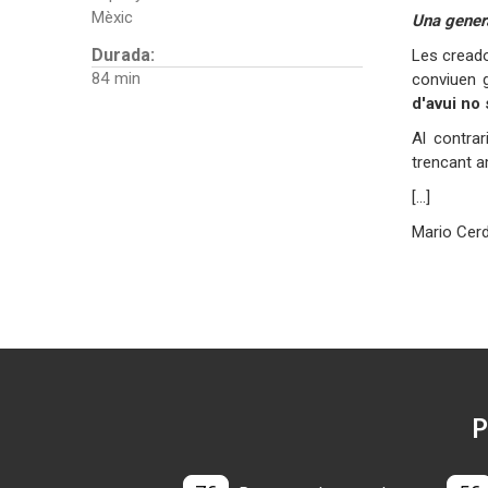
Mèxic
Una gener
Durada:
Les creado
84
conviuen g
d'avui no
Al contra
trencant a
[...]
Mario Cerd
P