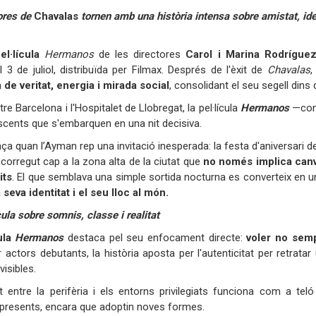
ores de
Chavalas
tornen amb una història intensa sobre amistat, ide
el·lícula
Hermanos
de les directores
Carol i Marina Rodrígue
 3 de juliol, distribuïda per Filmax. Després de l'èxit de
Chavalas
,
de veritat, energia i mirada social
, consolidant el seu segell dins
e Barcelona i l'Hospitalet de Llobregat, la pel·lícula
Hermanos
—con
scents que s'embarquen en una nit decisiva.
 quan l’Ayman rep una invitació inesperada: la festa d'aniversari de l
recorregut cap a la zona alta de la ciutat que
no només implica canvi
its
. El que semblava una simple sortida nocturna es converteix en 
a seva identitat i el seu lloc al món.
cula sobre somnis, classe i realitat
cula
Hermanos
destaca pel seu enfocament directe:
voler no semp
 actors debutants, la història aposta per l'autenticitat per retrata
visibles.
t entre la perifèria i els entorns privilegiats funciona com a tel
presents, encara que adoptin noves formes.