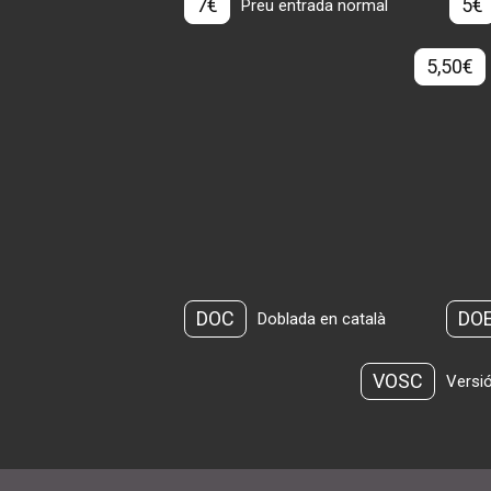
7€
5€
Preu entrada normal
5,50€
DOC
DO
Doblada en català
VOSC
Versió