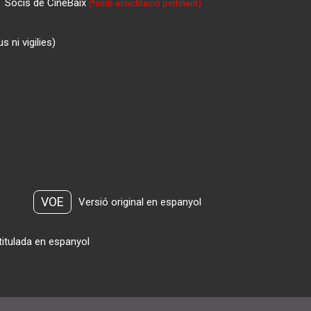
Socis de CineBaix
(*amb acreditació pertinent)
 ni vigilies)
VOE
Versió original en espanyol
titulada en espanyol