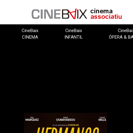
Vés
al
contingut
CineBaix
CineBaix
CineBai
CINEMA
INFANTIL
ÒPERA & B