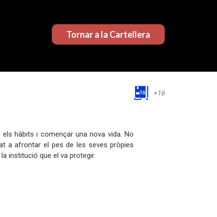
Tornar a la Cartellera
+16
r els hàbits i començar una nova vida. No
at a afrontar el pes de les seves pròpies
a institució que el va protegir.