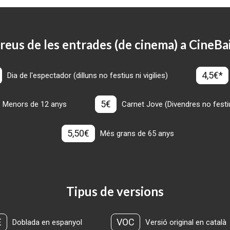
reus de les entrades (de cinema) a CineBa
4,5€*
Dia de l'espectador (dilluns no festius ni vigilies)
5€
Menors de 12 anys
Carnet Jove (Divendres no festius
5,50€
Més grans de 65 anys
Tipus de versions
E
VOC
Doblada en espanyol
Versió original en català