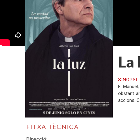
La 
SINOPSI
El Manuel,
obstant ai
accions. C
FITXA TÈCNICA
Direcció: