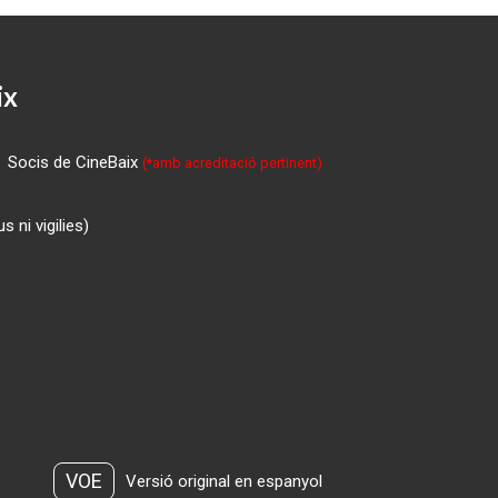
ix
Socis de CineBaix
(*amb acreditació pertinent)
 ni vigilies)
VOE
Versió original en espanyol