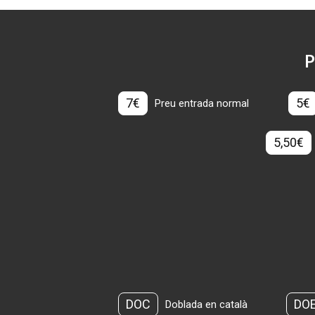
P
7€
5€
Preu entrada normal
5,50€
DOC
DO
Doblada en català