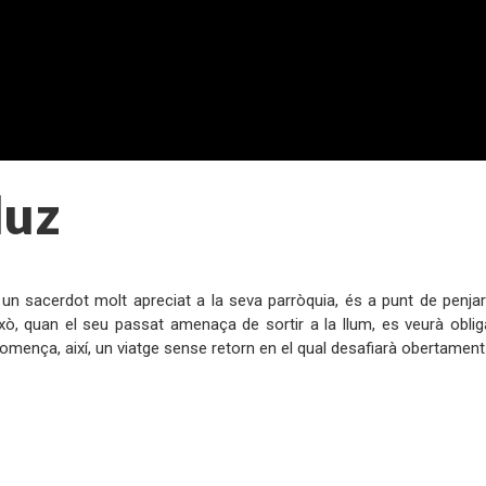
luz
:
 un sacerdot molt apreciat a la seva parròquia, és a punt de penja
xò, quan el seu passat amenaça de sortir a la llum, es veurà oblig
omença, així, un viatge sense retorn en el qual desafiarà obertament l