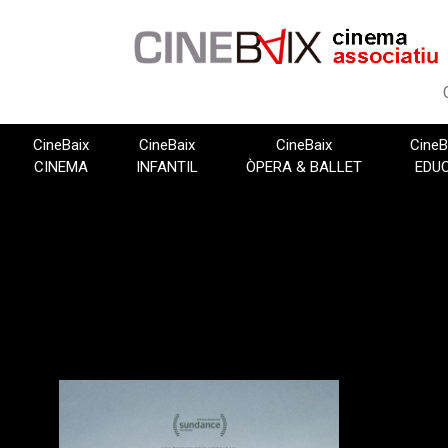
Vés
al
contingut
CineBaix
CineBaix
CineBaix
CineB
CINEMA
INFANTIL
ÒPERA & BALLET
EDU