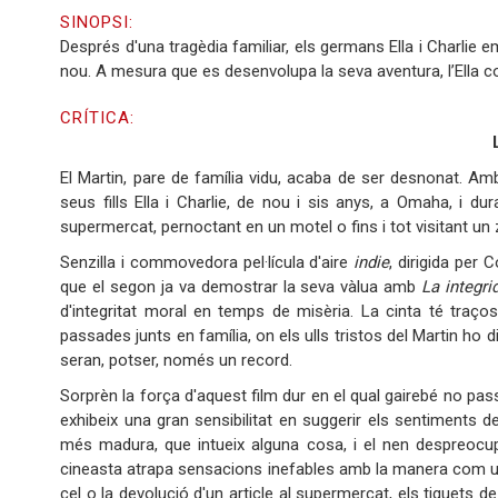
SINOPSI:
Després d'una tragèdia familiar, els germans Ella i Charlie
nou. A mesura que es desenvolupa la seva aventura, l’Ell
CRÍTICA:
El Martin, pare de família vidu, acaba de ser desnonat. Am
seus fills Ella i Charlie, de nou i sis anys, a Omaha, i 
supermercat, pernoctant en un motel o fins i tot visitant un 
Senzilla i commovedora pel·lícula d'aire
indie
, dirigida per
que el segon ja va demostrar la seva vàlua amb
La integr
d'integritat moral en temps de misèria. La cinta té traço
passades junts en família, on els ulls tristos del Martin ho 
seran, potser, només un record.
Sorprèn la força d'aquest film dur en el qual gairebé no pass
exhibeix una gran sensibilitat en suggerir els sentiments de
més madura, que intueix alguna cosa, i el nen despreocup
cineasta atrapa sensacions inefables amb la manera com une
cel o la devolució d'un article al supermercat, els tiquets 