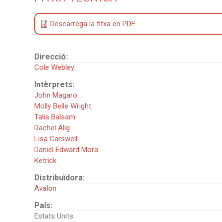
Descarrega la fitxa en PDF
Direcció:
Cole Webley
Intèrprets:
John Magaro
Molly Belle Wright
Talia Balsam
Rachel Alig
Lisa Carswell
Daniel Edward Mora
Ketrick
Distribuïdora:
Avalon
País:
Estats Units