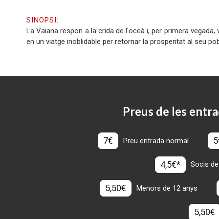
SINOPSI:
La Vaiana respon a la crida de l'oceà i, per primera vegada, 
en un viatge inoblidable per retornar la prosperitat al seu po
Preus de les entra
7€
5
Preu entrada normal
4,5€*
Socis de
5,50€
Menors de 12 anys
5,50€