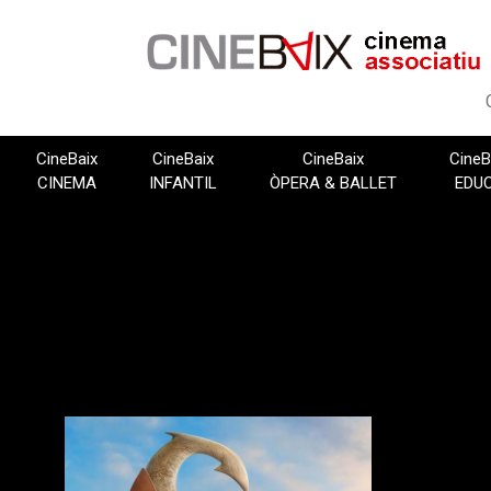
Vés
al
contingut
CineBaix
CineBaix
CineBaix
CineB
CINEMA
INFANTIL
ÒPERA & BALLET
EDU