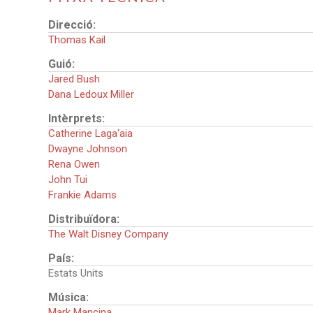
Direcció:
Thomas Kail
Guió:
Jared Bush
Dana Ledoux Miller
Intèrprets:
Catherine Laga‘aia
Dwayne Johnson
Rena Owen
John Tui
Frankie Adams
Distribuïdora:
The Walt Disney Company
País:
Estats Units
Música:
Mark Mancina