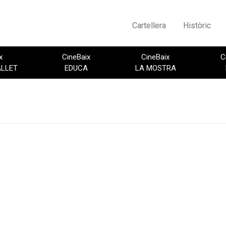
Cartellera
Històric
x
CineBaix
CineBaix
C
ALLET
EDUCA
LA MOSTRA