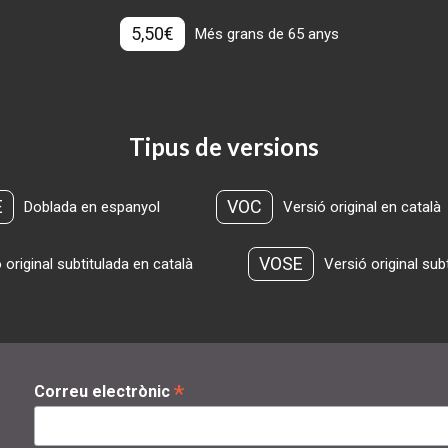
5,50€
Més grans de 65 anys
Tipus de versions
E
VOC
Doblada en espanyol
Versió original en català
VOSE
 original subtitulada en català
Versió original sub
*
Correu electrònic