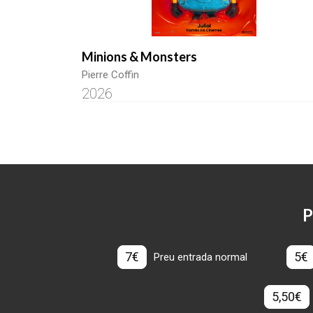
Minions & Monsters
Pierre Coffin
2026
P
7€
5€
Preu entrada normal
5,50€