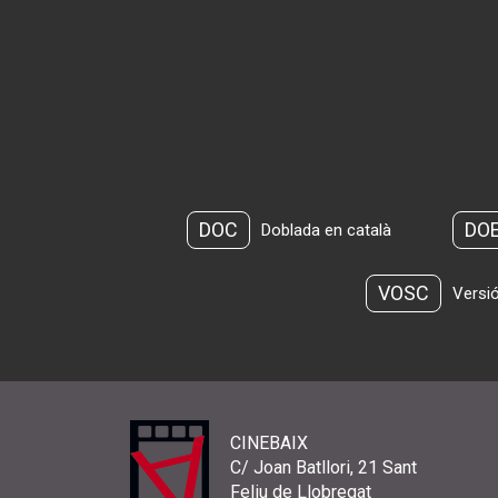
DOC
DO
Doblada en català
VOSC
Versió
CINEBAIX
C/ Joan Batllori, 21 Sant
Feliu de Llobregat