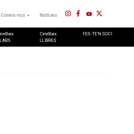
Coneix-nos
Notícies
ineBaix
CineBaix
FES-TE'N SOCI
LABS
LLIBRES