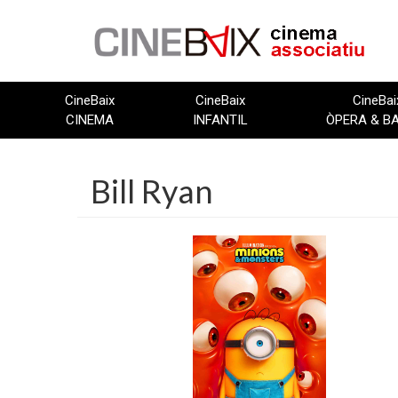
Vés
al
contingut
CineBaix
CineBaix
CineBai
CINEMA
INFANTIL
ÒPERA & B
Bill Ryan