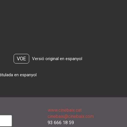
VOE
Versió original en espanyol
titulada en espanyol
www.cinebaix.cat
cinebaix@cinebaix.com
93 666 18 59