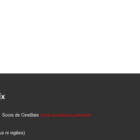
ix
Socis de CineBaix
(*amb acreditació pertinent)
 ni vigilies)