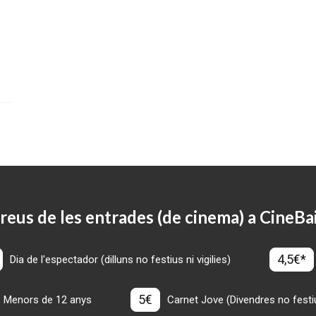
reus de les entrades (de cinema) a CineBa
4,5€*
Dia de l'espectador (dilluns no festius ni vigilies)
5€
Menors de 12 anys
Carnet Jove (Divendres no festius