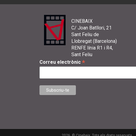
CINEBAIX
C/ Joan Batllori, 21
Sant Feliu de
Llobregat (Barcelona)
RENFE línia R1 i R4,
Sant Feliu
*
Correu electrònic
2026. © Cinebaix. Tots els drets reservats.