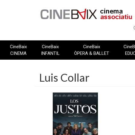
Vés
al
contingut
CineBaix
CineBaix
CineBaix
CineB
CINEMA
INFANTIL
ÒPERA & BALLET
EDU
Luis Collar