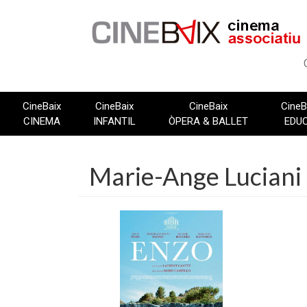
Vés
al
contingut
CineBaix
CineBaix
CineBaix
CineB
CINEMA
INFANTIL
ÒPERA & BALLET
EDU
Marie-Ange Luciani