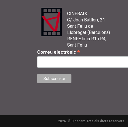
CINEBAIX
C/ Joan Batllori, 21
Sant Feliu de
Llobregat (Barcelona)
RENFE línia R1 i R4,
Sant Feliu
*
Correu electrònic
2026. © Cinebaix. Tots els drets reservats.