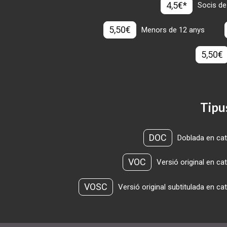
4,5€*
Socis de
5,50€
Menors de 12 anys
5,50€
Tipu
DOC
Doblada en cat
VOC
Versió original en ca
VOSC
Versió original subtitulada en ca