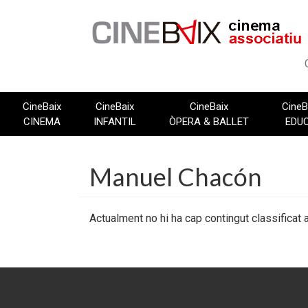
Vés
al
contingut
CineBaix
CineBaix
CineBaix
CineB
CINEMA
INFANTIL
ÒPERA & BALLET
EDU
Manuel Chacón
Actualment no hi ha cap contingut classificat