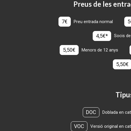
Preus de les entra
7€
5
Preu entrada normal
4,5€*
Socis de
5,50€
Menors de 12 anys
5,50€
Tipu
DOC
Doblada en cat
VOC
Versió original en ca