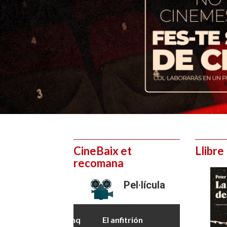
CineBaix et
Llibre
recomana
Pel·lícula
El anfitrión