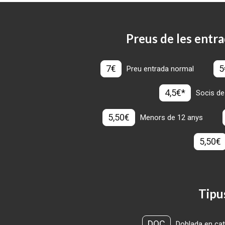
Preus de les entra
7€
5
Preu entrada normal
4,5€*
Socis de
5,50€
Menors de 12 anys
5,50€
Tipu
DOC
Doblada en cat