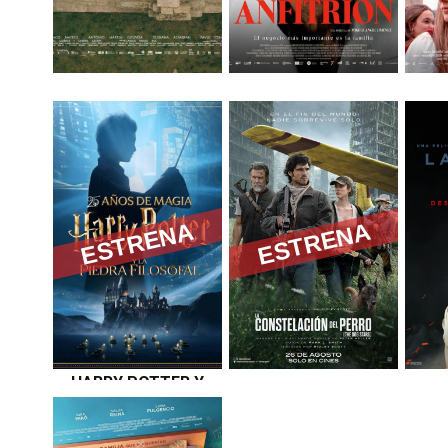
ANOCHE
EL ANFITRIÓN
EL 
CONQUISTÉ TEBAS
ESTRENA
ESTRENA
Apta
+16
per a
tots els
públics
HARRY POTTER Y
LA CONSTELACIÓN
LA PIEDRA
DEL PERRO
FILOSOFAL