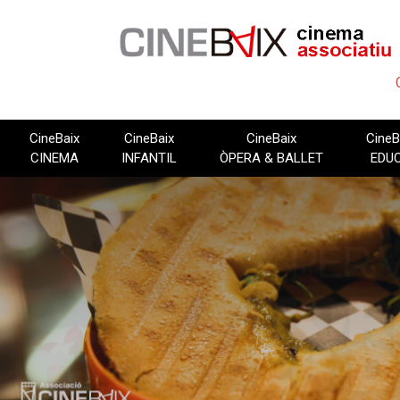
Vés
al
contingut
CineBaix
CineBaix
CineBaix
CineB
CINEMA
INFANTIL
ÒPERA & BALLET
EDU