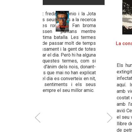
La cons
Els hu
extingi
infecta
aquí. 
amb vi
costat
amb l'
avió Ce
el seu 
llibre 
de petr