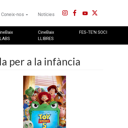
Coneix-nos
Notícies
ineBaix
CineBaix
FES-TE'N SOCI
LABS
LLIBRES
a per a la infància