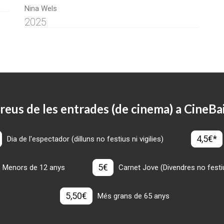
Nina Wels
2025
reus de les entrades (de cinema) a CineBa
4,5€*
Dia de l'espectador (dilluns no festius ni vigilies)
5€
Menors de 12 anys
Carnet Jove (Divendres no festius
5,50€
Més grans de 65 anys