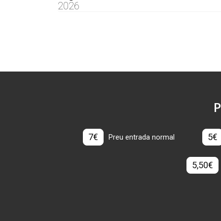
2026
P
7€
5€
Preu entrada normal
5,50€