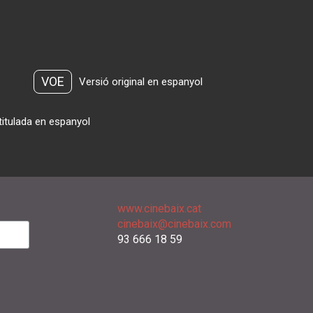
VOE
Versió original en espanyol
titulada en espanyol
www.cinebaix.cat
cinebaix@cinebaix.com
93 666 18 59