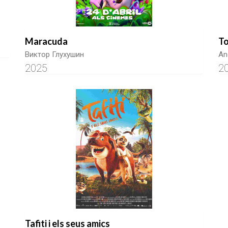
Maracuda
To
Виктор Глухушин
An
2025
2
Tafiti i els seus amics