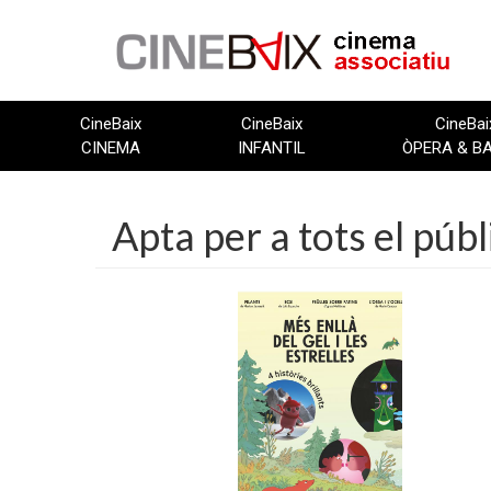
Vés
al
contingut
CineBaix
CineBaix
CineBai
CINEMA
INFANTIL
ÒPERA & B
Apta per a tots el púb