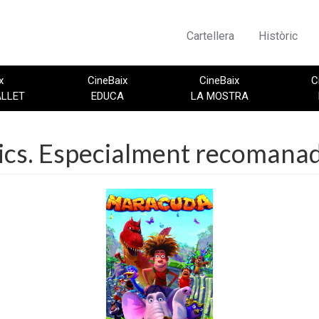
Cartellera
Històric
x
CineBaix
CineBaix
C
ALLET
EDUCA
LA MOSTRA
lics. Especialment recomanad