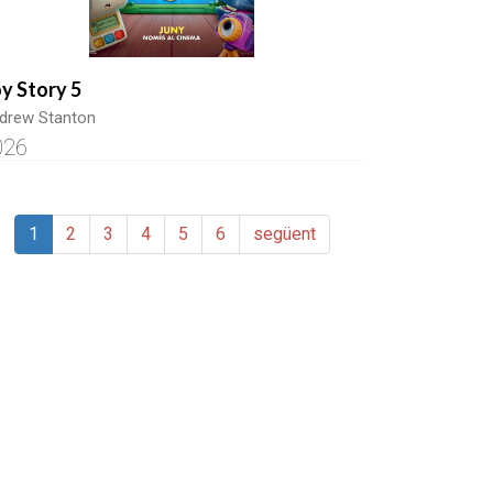
y Story 5
drew Stanton
026
1
2
3
4
5
6
següent