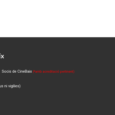
ix
Socis de CineBaix
(*amb acreditació pertinent)
 ni vigilies)