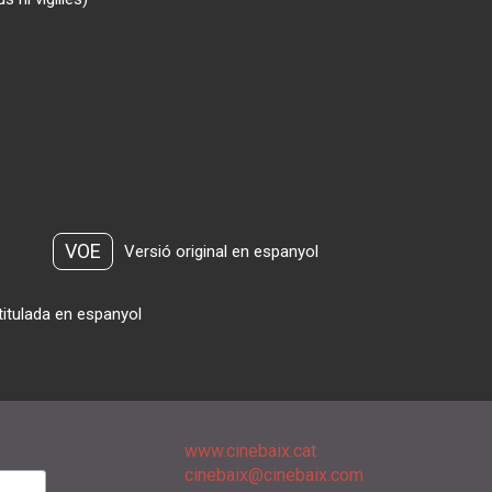
VOE
Versió original en espanyol
titulada en espanyol
www.cinebaix.cat
cinebaix@cinebaix.com