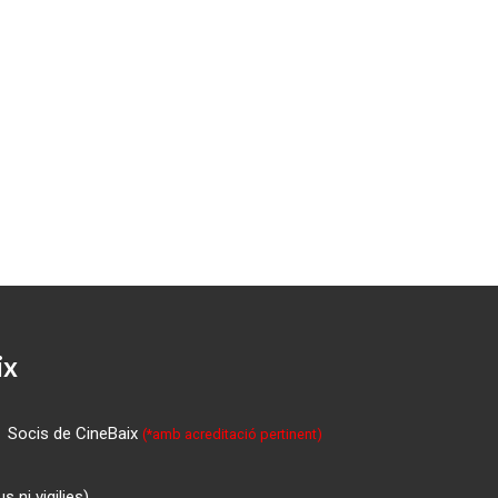
ix
Socis de CineBaix
(*amb acreditació pertinent)
 ni vigilies)