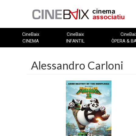
Vés
al
contingut
CineBaix
CineBaix
CineBai
CINEMA
INFANTIL
ÒPERA & B
Alessandro Carloni