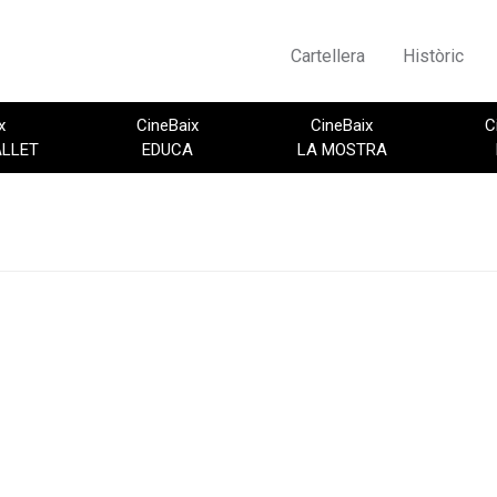
Cartellera
Històric
x
CineBaix
CineBaix
C
ALLET
EDUCA
LA MOSTRA