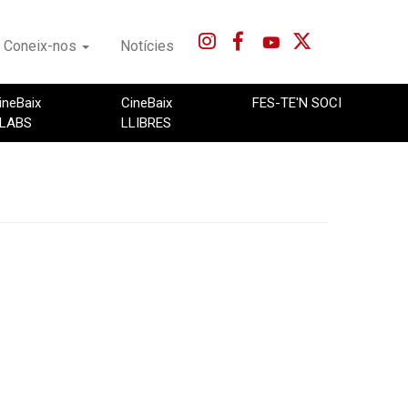
Coneix-nos
Notícies
ineBaix
CineBaix
FES-TE'N SOCI
LABS
LLIBRES