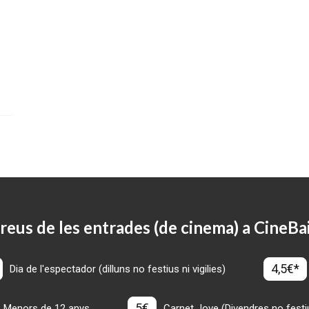
reus de les entrades (de cinema) a CineBa
4,5€*
Dia de l'espectador (dilluns no festius ni vigilies)
5€
Menors de 12 anys
Carnet Jove (Divendres no festius