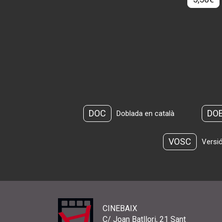
DOC
DO
Doblada en català
VOSC
Versió
CINEBAIX
C/ Joan Batllori, 21 Sant