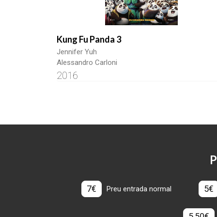
Kung Fu Panda 3
Jennifer Yuh
Alessandro Carloni
2016
P
7€
5€
Preu entrada normal
5,50€