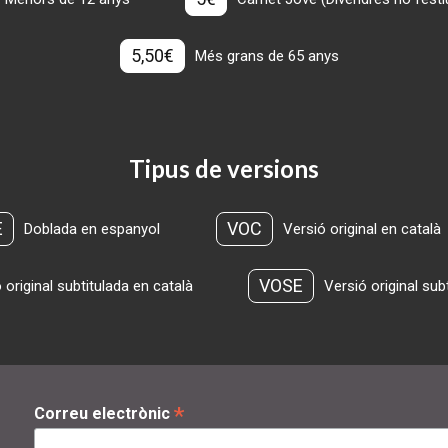
5,50€
Més grans de 65 anys
Tipus de versions
E
VOC
Doblada en espanyol
Versió original en català
VOSE
 original subtitulada en català
Versió original sub
*
Correu electrònic