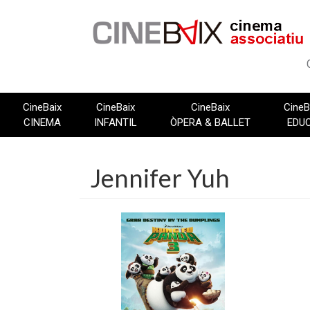
Vés
al
contingut
CineBaix
CineBaix
CineBaix
CineB
CINEMA
INFANTIL
ÒPERA & BALLET
EDU
Jennifer Yuh