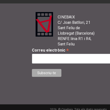
CINEBAIX
C/ Joan Batllori, 21
Sant Feliu de
Llobregat (Barcelona)
RENFE línia R1 i R4,
Sant Feliu
*
Correu electrònic
2026. © Cinebaix. Tots els drets reservats.