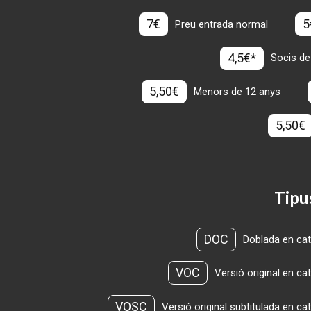
7€
5
Preu entrada normal
4,5€*
Socis de
5,50€
Menors de 12 anys
5,50€
Tipu
DOC
Doblada en cat
VOC
Versió original en ca
VOSC
Versió original subtitulada en ca