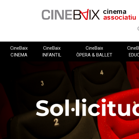
Vés
al
contingut
CineBaix
CineBaix
CineBaix
CineB
CINEMA
INFANTIL
ÒPERA & BALLET
EDU