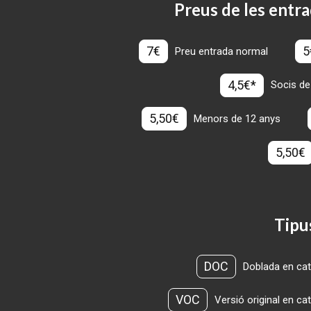
Preus de les entra
7€
5
Preu entrada normal
4,5€*
Socis de
5,50€
Menors de 12 anys
5,50€
Tipu
DOC
Doblada en cat
VOC
Versió original en ca