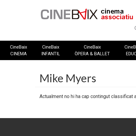
Vés
al
contingut
CineBaix
CineBaix
CineBaix
CineB
CINEMA
INFANTIL
ÒPERA & BALLET
EDU
Mike Myers
Actualment no hi ha cap contingut classificat