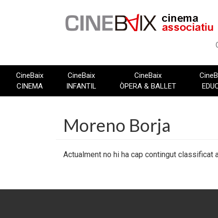
Vés
al
contingut
CineBaix
CineBaix
CineBaix
CineB
CINEMA
INFANTIL
ÒPERA & BALLET
EDU
Moreno Borja
Actualment no hi ha cap contingut classificat