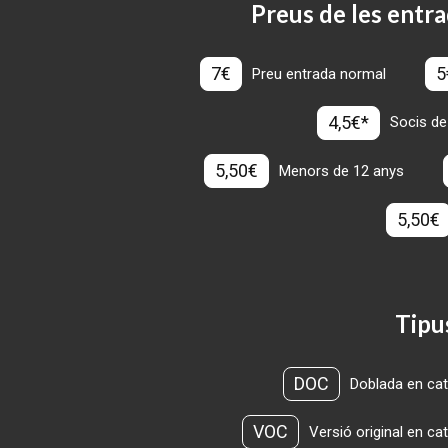
Preus de les entra
7€
5
Preu entrada normal
4,5€*
Socis de
5,50€
Menors de 12 anys
5,50€
Tipu
DOC
Doblada en cat
VOC
Versió original en ca