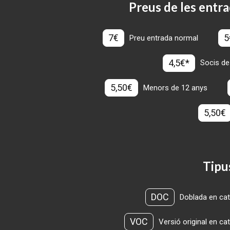
Preus de les entra
7€
5
Preu entrada normal
4,5€*
Socis de
5,50€
Menors de 12 anys
5,50€
Tipu
DOC
Doblada en cat
VOC
Versió original en ca