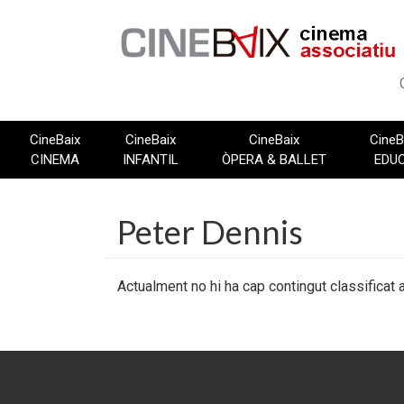
Vés
al
contingut
CineBaix
CineBaix
CineBaix
CineB
CINEMA
INFANTIL
ÒPERA & BALLET
EDU
Peter Dennis
Actualment no hi ha cap contingut classificat