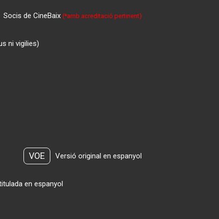
Socis de CineBaix
(*amb acreditació pertinent)
 ni vigilies)
VOE
Versió original en espanyol
titulada en espanyol