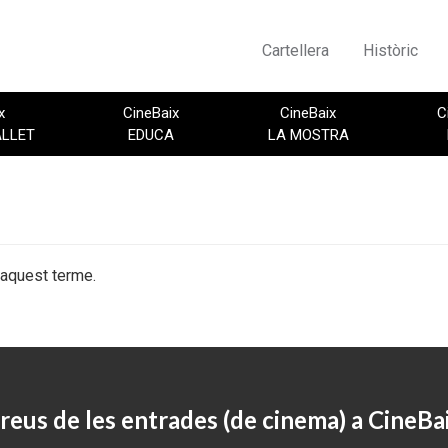
Cartellera
Històric
x
CineBaix
CineBaix
C
ALLET
EDUCA
LA MOSTRA
 aquest terme.
reus de les entrades (de cinema) a CineBa