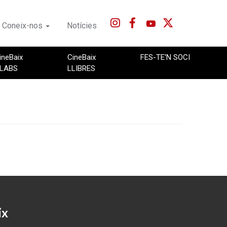
Coneix-nos
Notícies
ineBaix
CineBaix
FES-TE'N SOCI
LABS
LLIBRES
ix