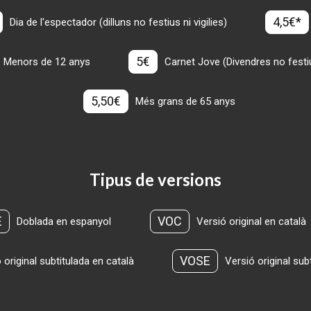
4,5€*
Dia de l'espectador (dilluns no festius ni vigilies)
5€
Menors de 12 anys
Carnet Jove (Divendres no festius
5,50€
Més grans de 65 anys
Tipus de versions
E
VOC
Doblada en espanyol
Versió original en català
VOSE
 original subtitulada en català
Versió original sub