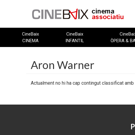
Vés
al
contingut
CineBaix
CineBaix
CineBai
CINEMA
INFANTIL
ÒPERA & B
Aron Warner
Actualment no hi ha cap contingut classificat amb
P