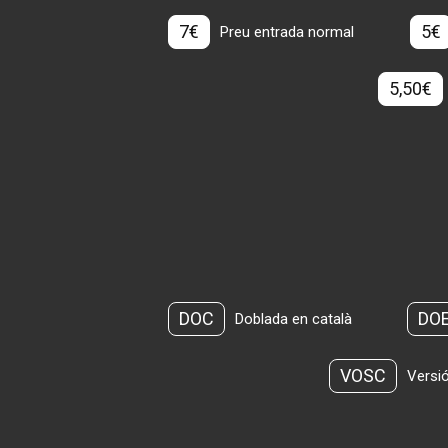
7€
5€
Preu entrada normal
5,50€
DOC
DO
Doblada en català
VOSC
Versió