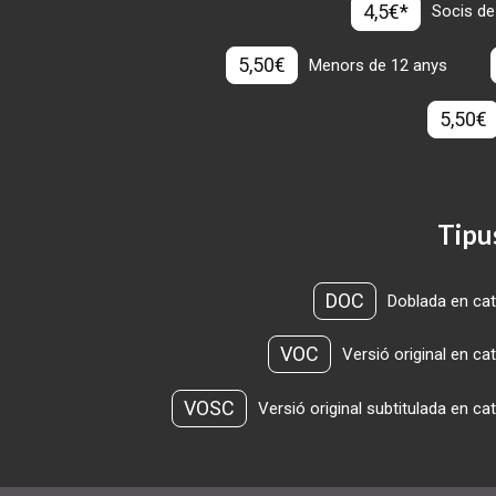
4,5€*
Socis de
5,50€
Menors de 12 anys
5,50€
Tipu
DOC
Doblada en cat
VOC
Versió original en ca
VOSC
Versió original subtitulada en ca