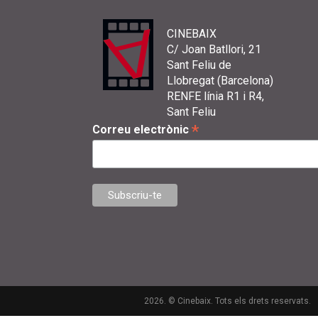
CINEBAIX
C/ Joan Batllori, 21
Sant Feliu de
Llobregat (Barcelona)
RENFE línia R1 i R4,
Sant Feliu
*
Correu electrònic
2026. © Cinebaix. Tots els drets reservats.