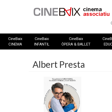
Vés
al
contingut
CineBaix
CineBaix
CineBaix
CineB
CINEMA
INFANTIL
ÒPERA & BALLET
EDU
Albert Presta