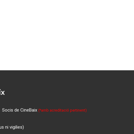
ix
Socis de CineBaix
(*amb acreditació pertinent)
 ni vigilies)