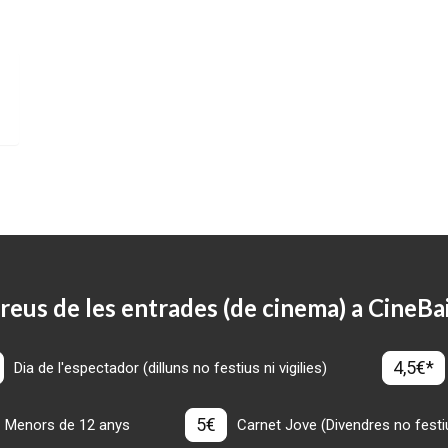
reus de les entrades (de cinema) a CineBa
4,5€*
Dia de l'espectador (dilluns no festius ni vigilies)
5€
Menors de 12 anys
Carnet Jove (Divendres no festius