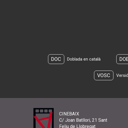
DOC
DO
Doblada en català
VOSC
Versió
CINEBAIX
C/ Joan Batllori, 21 Sant
Feliu de Llobregat