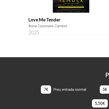
Love Me Tender
Anna Cazenave Cambet
2025
P
7€
5€
Preu entrada normal
5,50€