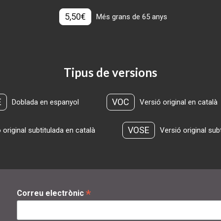
5,50€
Més grans de 65 anys
Tipus de versions
E
VOC
Doblada en espanyol
Versió original en català
VOSE
 original subtitulada en català
Versió original sub
*
Correu electrònic