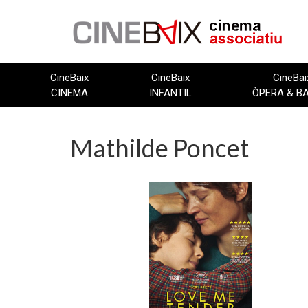
Vés
al
contingut
CineBaix
CineBaix
CineBai
CINEMA
INFANTIL
ÒPERA & B
Mathilde Poncet