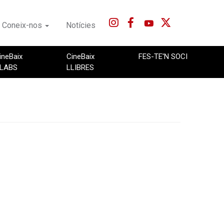
Coneix-nos
Notícies
ineBaix
CineBaix
FES-TE'N SOCI
LABS
LLIBRES