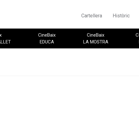
Cartellera
Històric
x
CineBaix
CineBaix
C
ALLET
EDUCA
LA MOSTRA