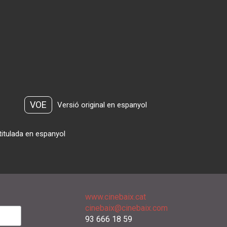
VOE
Versió original en espanyol
titulada en espanyol
www.cinebaix.cat
cinebaix@cinebaix.com
93 666 18 59