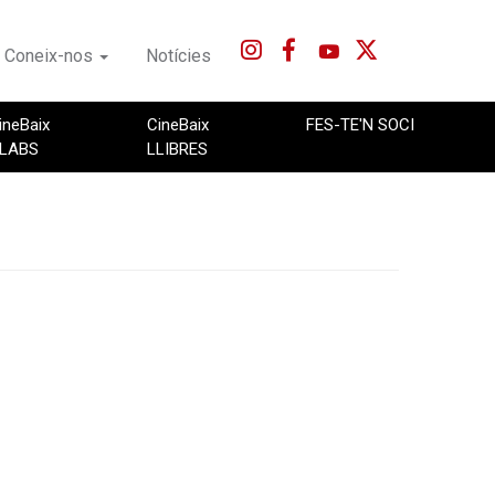
Coneix-nos
Notícies
ineBaix
CineBaix
FES-TE'N SOCI
LABS
LLIBRES