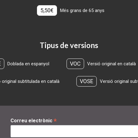
5,50€
Més grans de 65 anys
Tipus de versions
E
VOC
Doblada en espanyol
Versió original en català
VOSE
 original subtitulada en català
Versió original sub
*
Correu electrònic