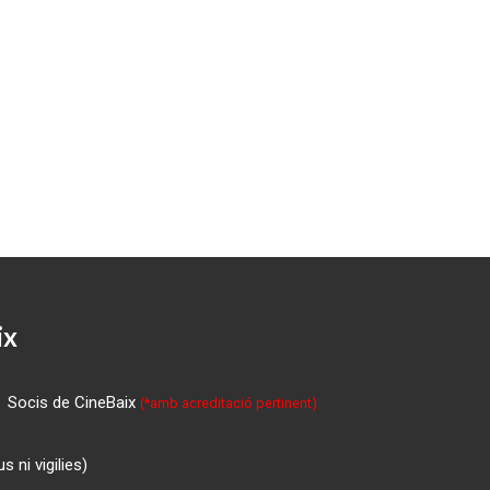
ix
Socis de CineBaix
(*amb acreditació pertinent)
 ni vigilies)