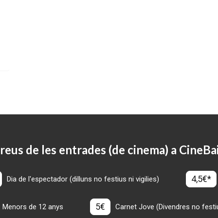
reus de les entrades (de cinema) a CineBa
4,5€*
Dia de l'espectador (dilluns no festius ni vigilies)
5€
Menors de 12 anys
Carnet Jove (Divendres no festius