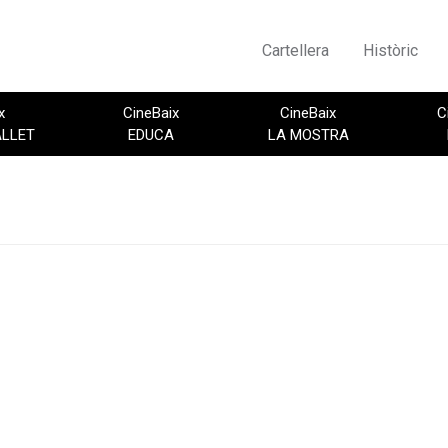
Cartellera
Històric
x
CineBaix
CineBaix
C
ALLET
EDUCA
LA MOSTRA