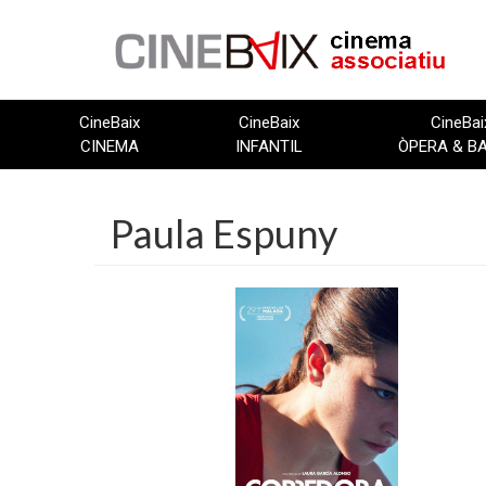
Vés
al
contingut
CineBaix
CineBaix
CineBai
CINEMA
INFANTIL
ÒPERA & B
Paula Espuny