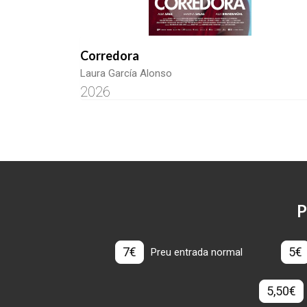
Corredora
Laura García Alonso
2026
P
7€
5€
Preu entrada normal
5,50€