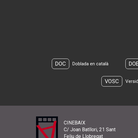
DOC
DO
Doblada en català
VOSC
Versió
CINEBAIX
C/ Joan Batllori, 21 Sant
Feliu de Llobregat