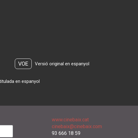
VOE
Versió original en espanyol
titulada en espanyol
www.cinebaix.cat
cinebaix@cinebaix.com
93 666 18 59