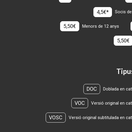
4,5€*
Socis de
5,50€
Menors de 12 anys
5,50€
Tipu
DOC
Doblada en cat
VOC
Versió original en ca
VOSC
Versió original subtitulada en ca