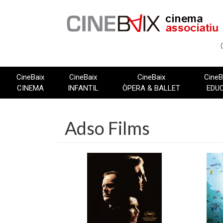
Vés
al
contingut
CineBaix
CineBaix
CineBaix
CineB
CINEMA
INFANTIL
ÒPERA & BALLET
EDU
Adso Films