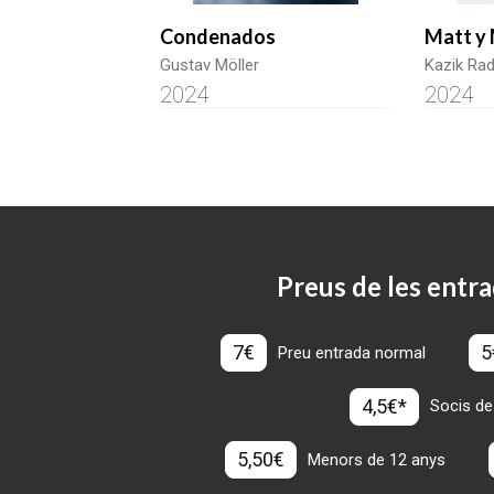
Condenados
Matt y
Gustav Möller
Kazik Ra
2024
2024
Preus de les entra
7€
5
Preu entrada normal
4,5€*
Socis de
5,50€
Menors de 12 anys