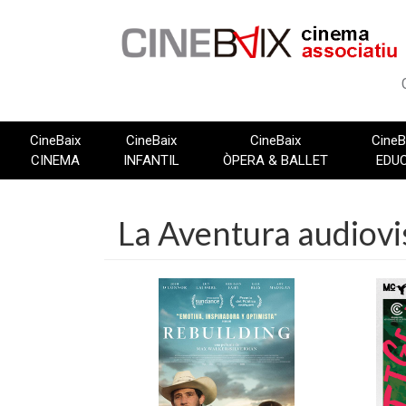
Vés
al
contingut
CineBaix
CineBaix
CineBaix
CineB
CINEMA
INFANTIL
ÒPERA & BALLET
EDU
La Aventura audiovi