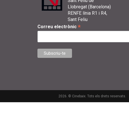
Sant Feliu de
Llobregat (Barcelona)
RENFE línia R1 i R4,
Sant Feliu
*
Correu electrònic
2026. © Cinebaix. Tots els drets reservats.