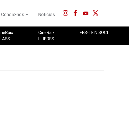
Coneix-nos
Notícies
ineBaix
CineBaix
FES-TE'N SOCI
LABS
LLIBRES