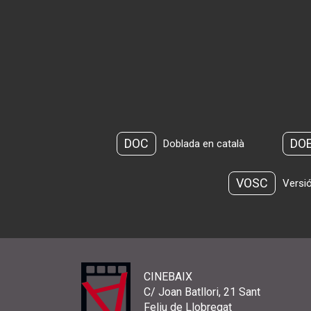
DOC
DO
Doblada en català
VOSC
Versió
CINEBAIX
C/ Joan Batllori, 21 Sant
Feliu de Llobregat