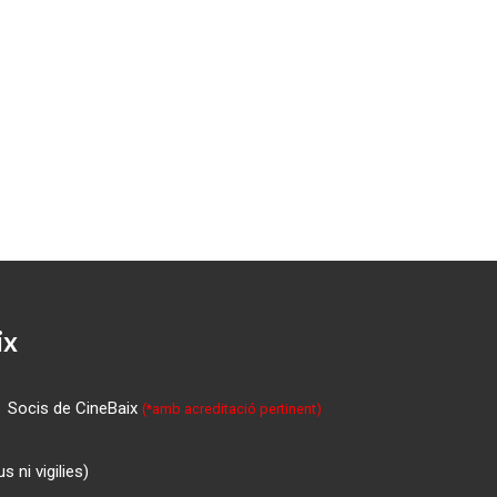
ix
Socis de CineBaix
(*amb acreditació pertinent)
 ni vigilies)