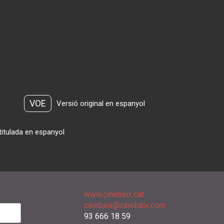
VOE
Versió original en espanyol
titulada en espanyol
www.cinebaix.cat
cinebaix@cinebaix.com
93 666 18 59