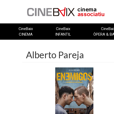
Vés
al
contingut
CineBaix
CineBaix
CineBai
CINEMA
INFANTIL
ÒPERA & B
Alberto Pareja