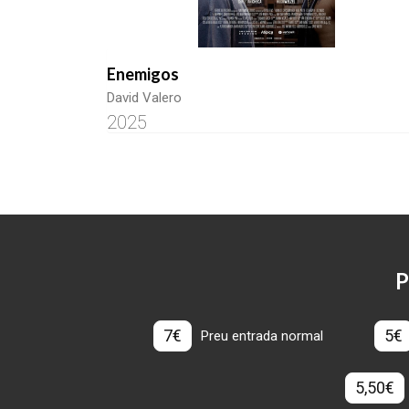
Enemigos
David Valero
2025
P
7€
5€
Preu entrada normal
5,50€