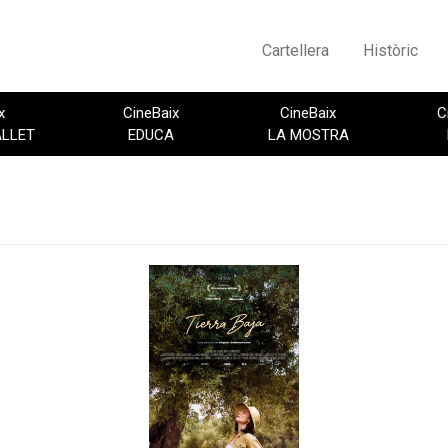
Cartellera
Històric
x
CineBaix
CineBaix
C
ALLET
EDUCA
LA MOSTRA