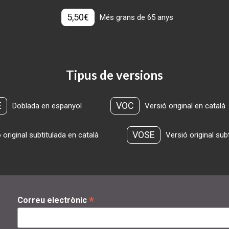
5,50€
Més grans de 65 anys
Tipus de versions
E
VOC
Doblada en espanyol
Versió original en català
VOSE
 original subtitulada en català
Versió original sub
*
Correu electrònic