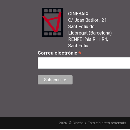
CINEBAIX
C/ Joan Batllori, 21
Sant Feliu de
Llobregat (Barcelona)
RENFE línia R1 i R4,
Sant Feliu
*
Correu electrònic
2026. © Cinebaix. Tots els drets reservats.