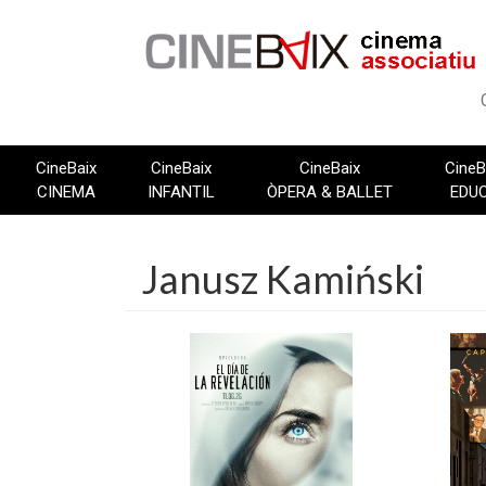
Vés
al
contingut
CineBaix
CineBaix
CineBaix
CineB
CINEMA
INFANTIL
ÒPERA & BALLET
EDU
Janusz Kamiński