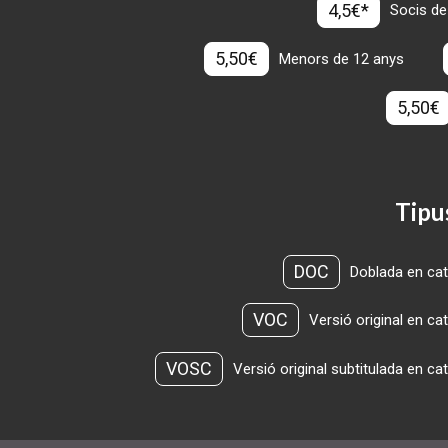
4,5€*
Socis de
5,50€
Menors de 12 anys
5,50€
Tipu
DOC
Doblada en cat
VOC
Versió original en ca
VOSC
Versió original subtitulada en ca