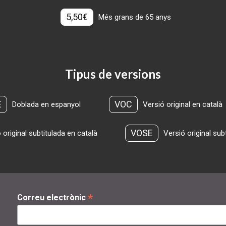
5,50€
Més grans de 65 anys
Tipus de versions
E
VOC
Doblada en espanyol
Versió original en català
VOSE
 original subtitulada en català
Versió original sub
*
Correu electrònic