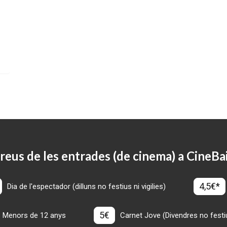
reus de les entrades (de cinema) a CineBa
4,5€*
Dia de l'espectador (dilluns no festius ni vigilies)
5€
Menors de 12 anys
Carnet Jove (Divendres no festius