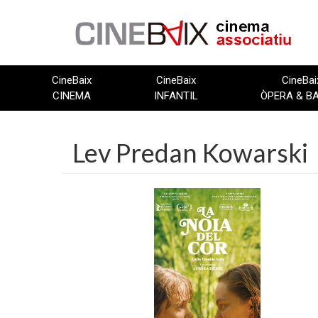
Vés
al
contingut
CineBaix
CineBaix
CineBai
CINEMA
INFANTIL
ÒPERA & B
Lev Predan Kowarski