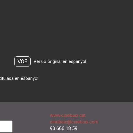
VOE
Versió original en espanyol
titulada en espanyol
www.cinebaix.cat
cinebaix@cinebaix.com
93 666 18 59