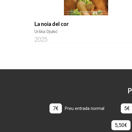
La noia del cor
Urška Djukić
2025
P
7€
5€
Preu entrada normal
5,50€