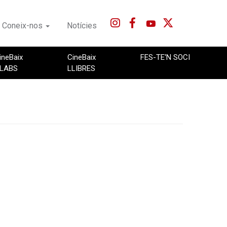
Coneix-nos
Notícies
ineBaix
CineBaix
FES-TE'N SOCI
LABS
LLIBRES