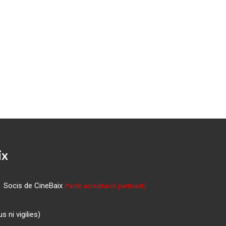
ix
Socis de CineBaix
(*amb acreditació pertinent)
 ni vigilies)