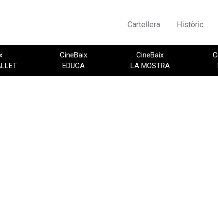
Cartellera
Històric
x
CineBaix
CineBaix
C
ALLET
EDUCA
LA MOSTRA