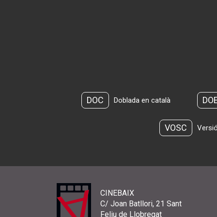
DOC
DO
Doblada en català
VOSC
Versió
CINEBAIX
C/ Joan Batllori, 21 Sant
Feliu de Llobregat