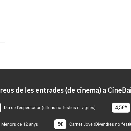
reus de les entrades (de cinema) a CineBa
4,5€*
Dia de l'espectador (dilluns no festius ni vigilies)
5€
Menors de 12 anys
Carnet Jove (Divendres no festius