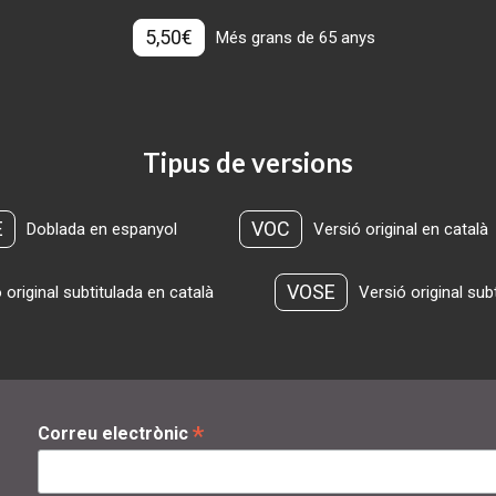
5,50€
Més grans de 65 anys
Tipus de versions
E
VOC
Doblada en espanyol
Versió original en català
VOSE
 original subtitulada en català
Versió original sub
*
Correu electrònic