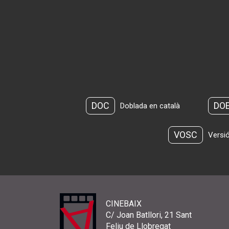
DOC
DO
Doblada en català
VOSC
Versió
CINEBAIX
C/ Joan Batllori, 21 Sant
Feliu de Llobregat