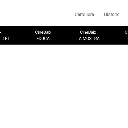
Cartellera
Històric
x
CineBaix
CineBaix
C
ALLET
EDUCA
LA MOSTRA