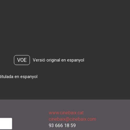
VOE
Versió original en espanyol
titulada en espanyol
www.cinebaix.cat
cinebaix@cinebaix.com
93 666 18 59