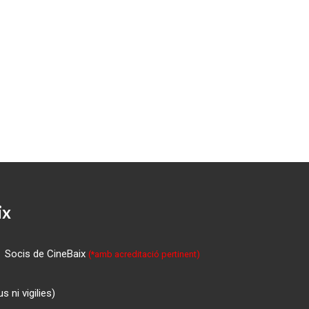
ix
Socis de CineBaix
(*amb acreditació pertinent)
 ni vigilies)