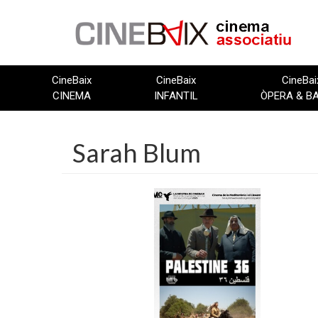
Vés
al
contingut
CineBaix
CineBaix
CineBai
CINEMA
INFANTIL
ÒPERA & B
Sarah Blum