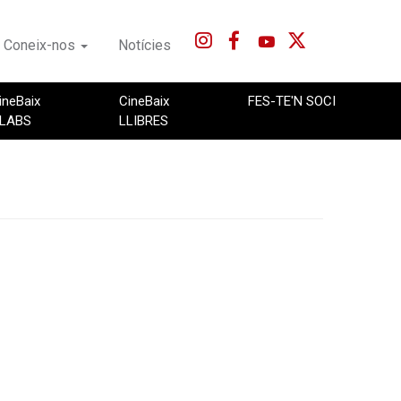
Coneix-nos
Notícies
ineBaix
CineBaix
FES-TE'N SOCI
LABS
LLIBRES