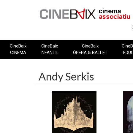
Vés
al
contingut
CineBaix
CineBaix
CineBaix
CineB
CINEMA
INFANTIL
ÒPERA & BALLET
EDU
Andy Serkis