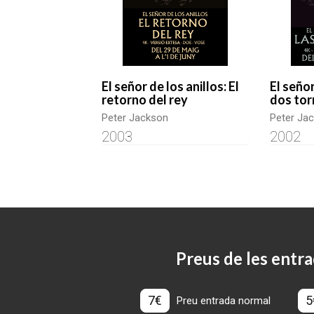
El señor de los anillos: El
El señor
retorno del rey
dos tor
Peter Jackson
Peter Ja
2003
2002
Preus de les entra
7€
5
Preu entrada normal