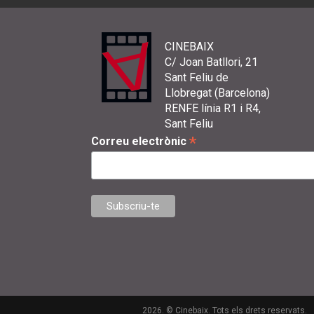
CINEBAIX
C/ Joan Batllori, 21
Sant Feliu de
Llobregat (Barcelona)
RENFE línia R1 i R4,
Sant Feliu
*
Correu electrònic
2026. © Cinebaix. Tots els drets reservats.