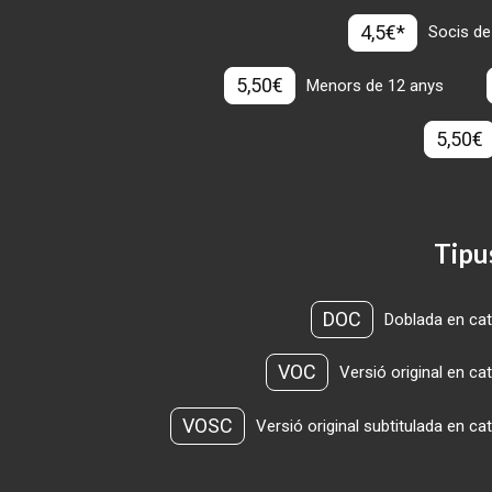
4,5€*
Socis de
5,50€
Menors de 12 anys
5,50€
Tipu
DOC
Doblada en cat
VOC
Versió original en ca
VOSC
Versió original subtitulada en ca